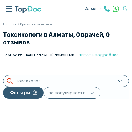
Алматы
Главная
Врачи
токсиколог
Токсикологи в Алматы, 0 врачей, 0
отзывов
читать подробнее
TopDoc.kz – ваш надежный помощник в поиске опытных токсикологов в Алматы. На нашем сайте вы сможете ознакомиться с детальными профилями врачей, оценками и отзывами пациентов, что позволит вам выбрать наиболее подходящего специалиста. Мы предлагаем удобный интерфейс и актуальную информацию, чтобы вы могли быстро найти нужного врача и записаться на прием. Здоровье превыше всего, поэтому доверяйте выбору профессионалов вместе с TopDoc.kz.
Токсиколог
Фильтры