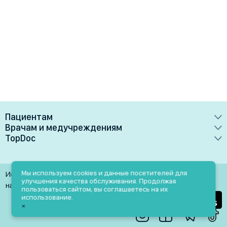
Пациентам
Врачам и медучреждениям
Врачи
TopDoc
Преимущества
Клиники
О сервисе
Тарифные планы
Лаборатории
Контакты
Мы используем cookies и данные посетителей для
Использование материалов разрешено только при
Медучреждениям
улучшения качества обслуживания. Продолжая
Услуги
Помощь
наличии активной ссылки на источник
пользоваться сайтом, вы соглашаетесь на их
Врачам
использование.
Блог
×
Личный кабинет
Пн-Пт: 9.00-18.00
Акции и скидки