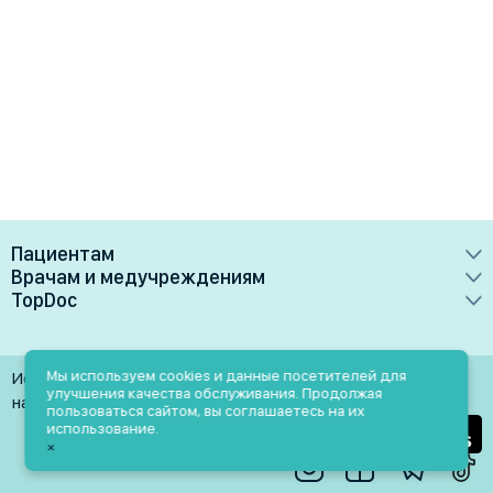
Пациентам
Врачам и медучреждениям
Врачи
TopDoc
Преимущества
Клиники
О сервисе
Тарифные планы
Лаборатории
Контакты
Мы используем cookies и данные посетителей для
Использование материалов разрешено только при
Медучреждениям
улучшения качества обслуживания. Продолжая
Услуги
Помощь
наличии активной ссылки на источник
пользоваться сайтом, вы соглашаетесь на их
Врачам
использование.
Блог
×
Личный кабинет
Пн-Пт: 9.00-18.00
Акции и скидки