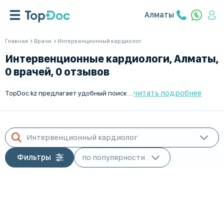
Алматы
Главная
Врачи
Интервенционный кардиолог
Интервенционные кардиологи, Алматы,
0 врачей, 0 отзывов
читать подробнее
TopDoc.kz предлагает удобный поиск интервенционных кардиологов в Алматы. На нашем сайте вы сможете найти информацию о квалифицированных специалистах, ознакомиться с их отзывами и опытом работы. Мы заботимся о вашем здоровье и стремимся предложить только лучших врачей Алматы и Казахстана. Воспользуйтесь нашим сервисом, чтобы быстро и легко записаться на приём к интервенционному кардиологу онлайн. Открывайте новые возможности для лечения с TopDoc.kz и будьте уверены в своём выборе. Мы помогаем вам сделать правильный выбор для вашего здоровья и благополучия.
Интервенционный кардиолог
Фильтры