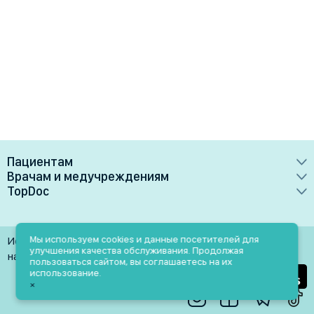
Пациентам
Врачам и медучреждениям
Врачи
TopDoc
Преимущества
Клиники
О сервисе
Тарифные планы
Лаборатории
Контакты
Мы используем cookies и данные посетителей для
Использование материалов разрешено только при
Медучреждениям
улучшения качества обслуживания. Продолжая
Услуги
Помощь
наличии активной ссылки на источник
пользоваться сайтом, вы соглашаетесь на их
Врачам
использование.
Блог
×
Личный кабинет
Пн-Пт: 9.00-18.00
Акции и скидки