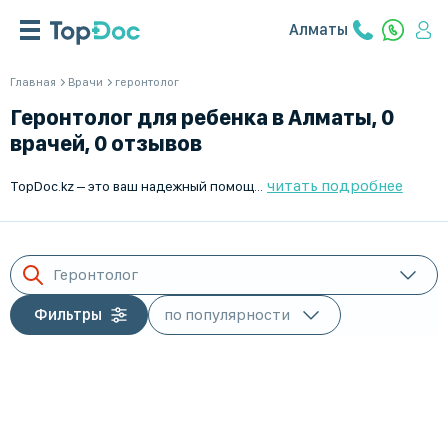
Алматы
Главная
Врачи
геронтолог
Геронтолог для ребенка в Алматы, 0
врачей, 0 отзывов
читать подробнее
TopDoc.kz – это ваш надежный помощник в поиске лучших врачей. Наша платформа предоставляет возможность znaleźć опытных гериатров для детей в Алматы. Воспользуйтесь удобным онлайн-записью и получите качественную медицинскую помощь быстро и просто. Наш сервис работает для вашего здоровья, предлагая только проверенных специалистов. Доверьтесь TopDoc.kz и сделайте правильный выбор для здоровья вашего ребенка.
Геронтолог
Фильтры