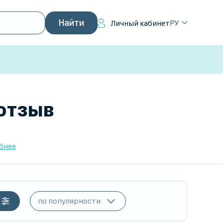
РУ
Личный кабинет
 отзыв
бнее