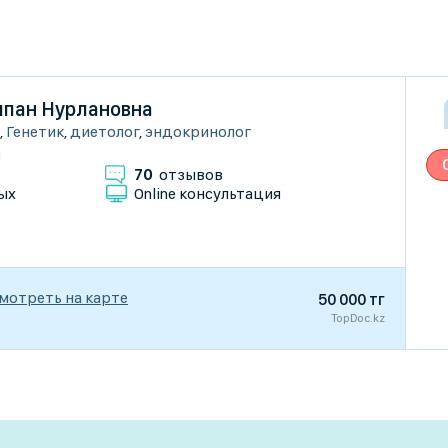
пан Нурлановна
,
Генетик
,
диетолог
,
эндокринолог
и
70
отзывов
ых
Online консультация
мотреть на карте
50 000 тг
TopDoc.kz