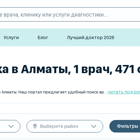
Услуги
Блог
Лучший доктор 2026
а в Алматы, 1 врач, 471
читать подро
TopDoc.kz поможет вам найти лучших детских генетиков в Алматы. Наш портал предлагает удобный поиск врачей, профессионалы с выездом на дом и гибкое расписание. Записаться на прием онлайн легко – выберите подходящее время и место. Обращайтесь к квалифицированным специалистам для заботы о здоровье вашего ребенка.
Выберите район
Фильтры