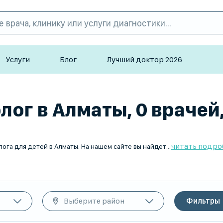
Услуги
Блог
Лучший доктор 2026
ог в Алматы, 0 врачей
читать подро
TopDoc.kz – ваш надежный помощник в поиске гельминтолога для детей в Алматы. На нашем сайте вы найдете опытных врачей, которые специализируются на лечении детей. Удобная система поиска, возможность записи на прием онлайн и отзывы пользователей помогут вам выбрать лучшего специалиста. Начните заботиться о здоровье вашего ребенка с TopDoc.kz!
Выберите район
Фильтры