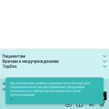
Пациентам
Врачам и медучреждениям
Врачи
TopDoc
Преимущества
Клиники
О сервисе
Тарифные планы
Лаборатории
Контакты
Мы используем cookies и данные посетителей для
Использование материалов разрешено только при
Медучреждениям
улучшения качества обслуживания. Продолжая
Услуги
Помощь
наличии активной ссылки на источник
пользоваться сайтом, вы соглашаетесь на их
Врачам
использование.
Блог
×
Личный кабинет
Пн-Пт: 9.00-18.00
Акции и скидки