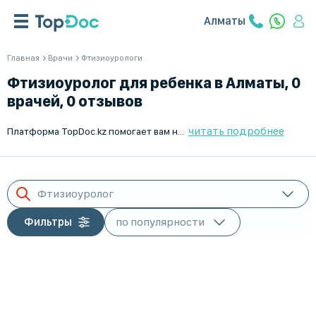
Алматы
Главная
Врачи
Фтизиоурологи
Фтизиоуролог для ребенка в Алматы, 0
врачей, 0 отзывов
читать подробнее
Платформа TopDoc.kz помогает вам найти лучших детских фтизиатров в Алматы. Мы гарантируем качество и профессионализм специалистов. Благодаря удобной системе поиска и записи, вы сможете легко выбрать подходящего врача для вашего ребенка и записаться на прием онлайн. Обращайтесь к врачам через TopDoc.kz и получайте только качественную медицинскую помощь.
Фтизиоуролог
Фильтры