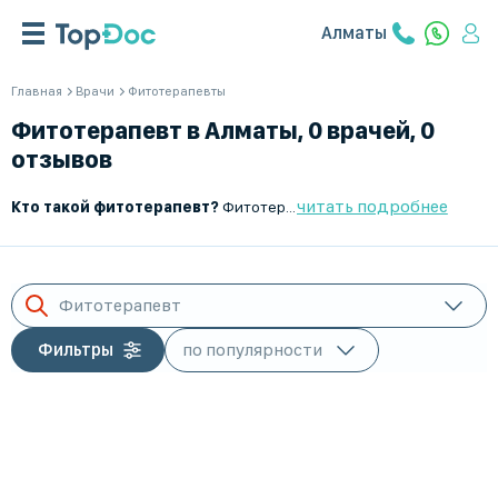
Алматы
Главная
Врачи
Фитотерапевты
Фитотерапевт в Алматы, 0 врачей, 0
отзывов
читать подробнее
Кто такой фитотерапевт?
Фитотерапевт — это специалист, который занимается лечением и профилактикой заболеваний с помощью лекарственных растений и растительных препаратов. Он применяет методы натуральной терапии для поддержания здоровья, повышения иммунитета и устранения хронических заболеваний без агрессивного медикаментозного вмешательства.
Фитотерапевт
Фильтры