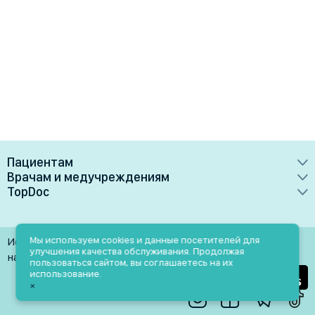
Пациентам
Врачам и медучреждениям
Врачи
TopDoc
Преимущества
Клиники
О сервисе
Тарифные планы
Лаборатории
Контакты
Мы используем cookies и данные посетителей для
Использование материалов разрешено только при
Медучреждениям
улучшения качества обслуживания. Продолжая
Услуги
Помощь
наличии активной ссылки на источник
пользоваться сайтом, вы соглашаетесь на их
Врачам
использование.
Блог
×
Личный кабинет
Пн-Пт: 9.00-18.00
Акции и скидки