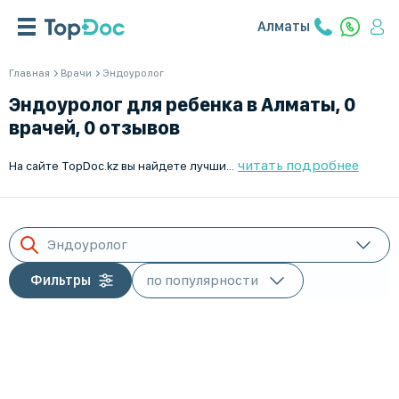
Алматы
Главная
Врачи
Эндоуролог
Эндоуролог для ребенка в Алматы, 0
врачей, 0 отзывов
читать подробнее
На сайте TopDoc.kz вы найдете лучших детских эндоурологов в Алматы. Наши специалисты имеют обширный опыт работы и готовность помочь вашему ребенку. Воспользуйтесь удобным поиском врачей и запишитесь на прием онлайн. Заботьтесь о здоровье детей вместе с TopDoc.kz, лидером в подборе лучших врачей в Казахстане. Ваше здоровье – наша главная забота.
Эндоуролог
Фильтры