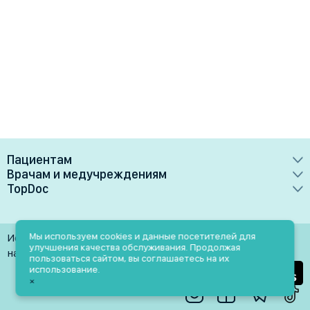
Пациентам
Врачам и медучреждениям
Врачи
TopDoc
Преимущества
Клиники
О сервисе
Тарифные планы
Лаборатории
Контакты
Мы используем cookies и данные посетителей для
Использование материалов разрешено только при
Медучреждениям
улучшения качества обслуживания. Продолжая
Услуги
Помощь
наличии активной ссылки на источник
пользоваться сайтом, вы соглашаетесь на их
Врачам
использование.
Блог
×
Личный кабинет
Пн-Пт: 9.00-18.00
Акции и скидки