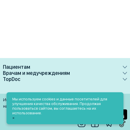
Пациентам
Врачам и медучреждениям
Врачи
TopDoc
Преимущества
Клиники
О сервисе
Тарифные планы
Лаборатории
Контакты
Мы используем cookies и данные посетителей для
Использование материалов разрешено только при
Медучреждениям
улучшения качества обслуживания. Продолжая
Услуги
Помощь
наличии активной ссылки на источник
пользоваться сайтом, вы соглашаетесь на их
Врачам
использование.
Блог
×
Личный кабинет
Пн-Пт: 9.00-18.00
Акции и скидки