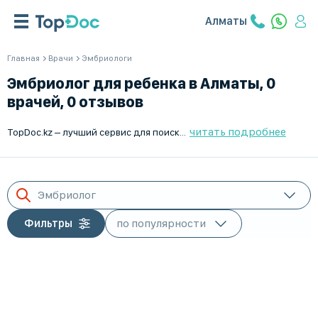
Алматы
Главная
Врачи
Эмбриологи
Эмбриолог для ребенка в Алматы, 0
врачей, 0 отзывов
читать подробнее
TopDoc.kz – лучший сервис для поиска эмбриологов для ребенка в Алматы. У нас представлены высококвалифицированные специалисты с положительными отзывами и рейтингами. Удобная система поиска и онлайн-записи позволяет быстро найти и выбрать нужного врача-эмбриолога. Мы помогаем вам найти лучшего специалиста в Алматы. Обращайтесь к профессионалам вместе с TopDoc.kz.
Эмбриолог
Фильтры