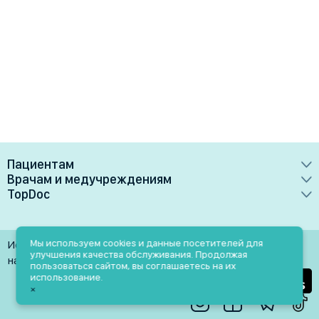
Пациентам
Врачам и медучреждениям
Врачи
TopDoc
Преимущества
Клиники
О сервисе
Тарифные планы
Лаборатории
Контакты
Мы используем cookies и данные посетителей для
Использование материалов разрешено только при
Медучреждениям
улучшения качества обслуживания. Продолжая
Услуги
Помощь
наличии активной ссылки на источник
пользоваться сайтом, вы соглашаетесь на их
Врачам
использование.
Блог
×
Личный кабинет
Пн-Пт: 9.00-18.00
Акции и скидки