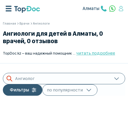
Алматы
Главная
Врачи
Ангиологи
Ангиологи для детей в Алматы, 0
врачей, 0 отзывов
читать подробнее
TopDoc.kz – ваш надежный помощник в поиске лучших детских ангиологов в Алматы. Мы предоставляем подробную информацию о каждом враче, включая опыт, отзывы пациентов и услуги. Наша цель – помочь вам найти квалифицированного специалиста для вашего ребенка. Обращайтесь к лучшим лечебным учреждениям и записывайтесь на консультацию через наш сайт уже сегодня. Доверяйте здоровье вашего ребенка профессионалам с TopDoc.kz!
Ангиолог
Фильтры