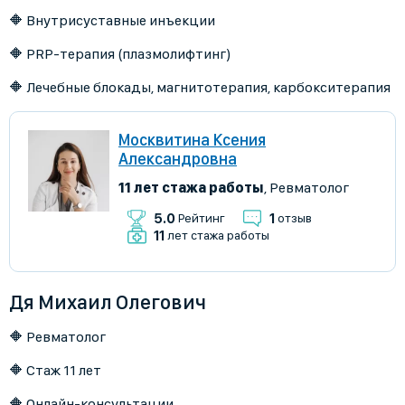
🔶 Внутрисуставные инъекции
🔶 PRP-терапия (плазмолифтинг)
🔶 Лечебные блокады, магнитотерапия, карбокситерапия
Москвитина Ксения
Александровна
11 лет стажа работы
,
Ревматолог
5.0
1
Рейтинг
отзыв
11
лет стажа работы
Дя Михаил Олегович
🔶 Ревматолог
🔶 Стаж 11 лет
🔶 Онлайн-консультации