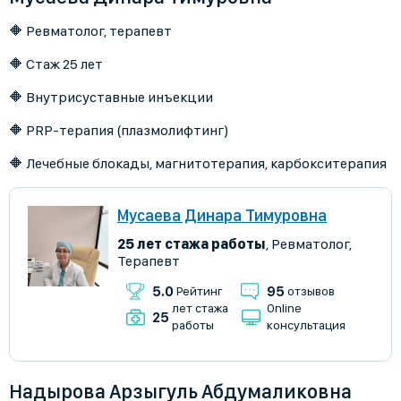
🔶 Ревматолог, терапевт
🔶 Стаж 25 лет
🔶 Внутрисуставные инъекции
🔶 PRP-терапия (плазмолифтинг)
🔶 Лечебные блокады, магнитотерапия, карбокситерапия
Мусаева Динара Тимуровна
25 лет стажа работы
,
Ревматолог
,
Терапевт
5.0
95
Рейтинг
отзывов
лет стажа
Online
25
работы
консультация
Надырова Арзыгуль Абдумаликовна