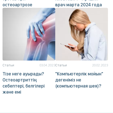
остеоартрозе
врач марта 2024 года
Статьи
03.04.2023
Статьи
20.02.2023
Тізе неге ауырады?
"Компьютерлік мойын"
Остеоартриттің
дегеніміз не
себептері, белгілері
(компьютерная шея)?
және емі