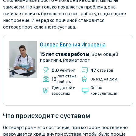
С коленями всё просто − пока они не болят, мы их не
замечаем. Но как только появляется проблема, она
начинает влиять буквально на всё: работу, отдых, даже
настроение. И нередко причиной становится
остеоартроз коленного сустава.
Орлова Евгения Игоревна
15 лет стажа работы
,
Врач общей
практики
,
Ревматолог
5.0
47
Рейтинг
отзывов
лет стажа
15
Выезд на дом
работы
Для детей и
Online
взрослых
консультация
Что происходит с суставом
Остеоартроз − это состояние, при котором постепенно
разрушается хрящ внутри сустава. Чтобы было проще