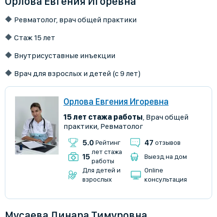
Орлова Евгения Игоревна
🔶 Ревматолог, врач общей практики
🔶 Стаж 15 лет
🔶 Внутрисуставные инъекции
🔶 Врач для взрослых и детей (с 9 лет)
Орлова Евгения Игоревна
15 лет стажа работы
,
Врач общей
практики
,
Ревматолог
5.0
47
Рейтинг
отзывов
лет стажа
15
Выезд на дом
работы
Для детей и
Online
взрослых
консультация
Мусаева Динара Тимуровна