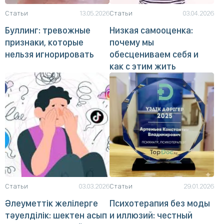
Статьи
13.05.2026
Статьи
03.04.2026
Буллинг: тревожные
Низкая самооценка:
признаки, которые
почему мы
нельзя игнорировать
обесцениваем себя и
как с этим жить
Статьи
03.03.2026
Статьи
29.01.2026
Әлеуметтік желілерге
Психотерапия без моды
тәуелділік: шектен асып
и иллюзий: честный