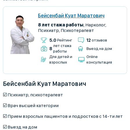
Бейсенбай Куат Маратович
8 лет стажа работы
,
Нарколог
,
Психиатр
,
Психотерапевт
5.0
12
Рейтинг
отзывов
лет стажа
8
Выезд на дом
работы
Для детей и
Online
взрослых
консультация
Бейсенбай Куат Маратович
☑️ Психиатр, психотерапевт
☑️ Врач высшей категории
☑️ Прием взрослых пациентов и подростков с 14-ти лет
☑️ Выезд на дом