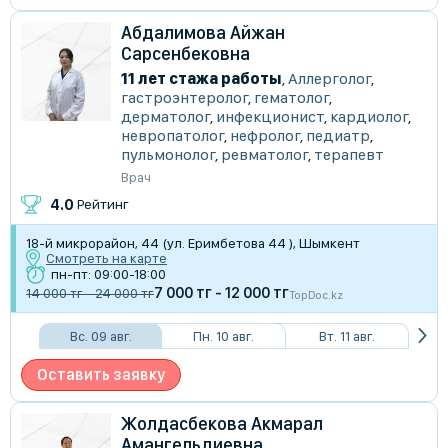
Абдалимова Айжан
Сарсенбековна
11 лет стажа работы
,
Аллерголог
,
гастроэнтеролог
,
гематолог
,
дерматолог
,
инфекционист
,
кардиолог
,
невропатолог
,
нефролог
,
педиатр
,
пульмонолог
,
ревматолог
,
терапевт
Врач
4.0
Рейтинг
18-й микрорайон, 44 (ул. Еримбетова 44 ), Шымкент
Смотреть на карте
пн-пт: 09:00-18:00
7 000 тг - 12 000 тг
14 000 тг - 24 000 тг
TopDoc.kz
Вс. 09 авг.
Пн. 10 авг.
Вт. 11 авг.
Оставить заявку
Жолдасбекова Акмарал
Амангельдиевна