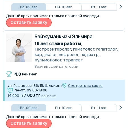
Вс. 09 авг.
Пн. 10 авг.
Вт. 11 авг.
Данный врач принимает только по живой очереди.
Оставить заявку
Байжуманкызы Эльмира
15 лет стажа работы
,
Гастроэнтеролог
,
гематолог
,
гепатолог
,
кардиолог
,
нефролог
,
педиатр
,
пульмонолог
,
терапевт
Врач высшей категории
4.0
Рейтинг
ул. Рашидова, 36/15, Шымкент
Смотреть на карте
пн-пт: 09:00-18:00
7 000 тг
14 000 тг
TopDoc.kz
Вс. 09 авг.
Пн. 10 авг.
Вт. 11 авг.
Данный врач принимает только по живой очереди.
Оставить заявку