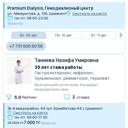
Premium Dialysis, Гемодиализный центр
ул. Аймауытова, д. 135, Шымкент
Смотреть на карте
пн-пт: 08:00-23:00
TopDoc.kz
Вс. 09 авг.
Пн. 10 авг.
Вт. 11 авг.
+7 701 605 60 58
Таниева Назифа Умировна
35 лет стажа работы
,
Гастроэнтеролог
,
нефролог
,
пульмонолог
,
ревматолог
,
терапевт
Врач высшей категории
,
Кандидат
медицинских наук
2
5.0
Рейтинг
отзыва
18-й микрорайон, 44 (ул. Еримбетова 44 ), Шымкент
Смотреть на карте
пн-пт: 09:00-17:00
7 000 тг
14 000 тг
TopDoc.kz