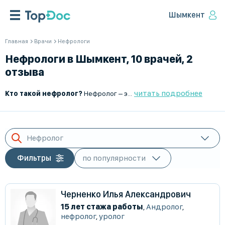
Шымкент
Главная
Врачи
Нефрологи
Нефрологи в Шымкент, 10 врачей, 2
отзыва
читать подробнее
Кто такой нефролог?
Нефролог – это врач, который занимается диагностикой, лечением и профилактикой заболеваний почек. Он контролирует работу мочевыделительной системы, выявляет патологии почек на ранних стадиях и помогает предотвращать осложнения, связанные с хроническими заболеваниями.
Нефролог
Фильтры
Черненко Илья Александрович
15 лет стажа работы
,
Андролог
,
нефролог
,
уролог