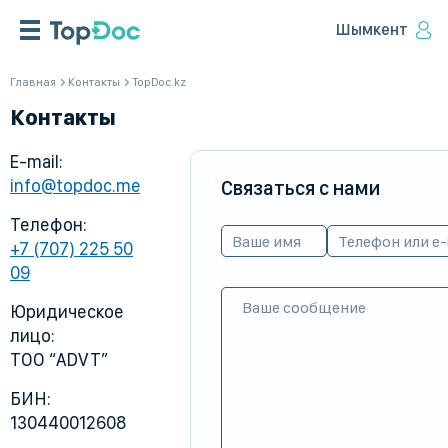
Шымкент
Главная
Контакты
TopDoc.kz
Контакты
E-mail:
info@topdoc.me
Связаться с нами
Телефон:
+7 (707) 225 50
09
Юридическое
лицо:
ТОО “ADVT”
БИН:
130440012608