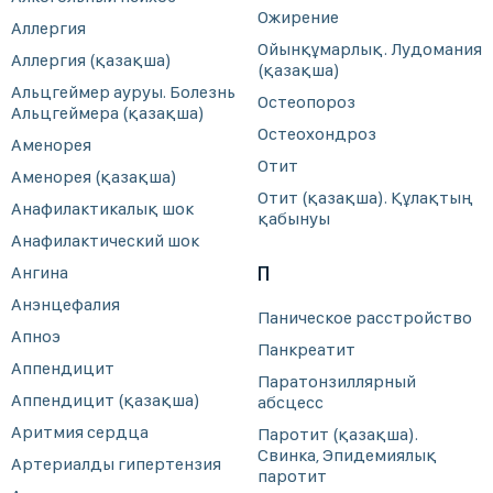
Ожирение
Аллергия
Ойынқұмарлық. Лудомания
Аллергия (қазақша)
(қазақша)
Альцгеймер ауруы. Болезнь
Остеопороз
Альцгеймера (қазақша)
Остеохондроз
Аменорея
Отит
Аменорея (қазақша)
Отит (қазақша). Құлақтың
Анафилактикалық шок
қабынуы
Анафилактический шок
Ангина
П
Анэнцефалия
Паническое расстройство
Апноэ
Панкреатит
Аппендицит
Паратонзиллярный
Аппендицит (қазақша)
абсцесс
Аритмия сердца
Паротит (қазақша).
Свинка, Эпидемиялық
Артериалды гипертензия
паротит