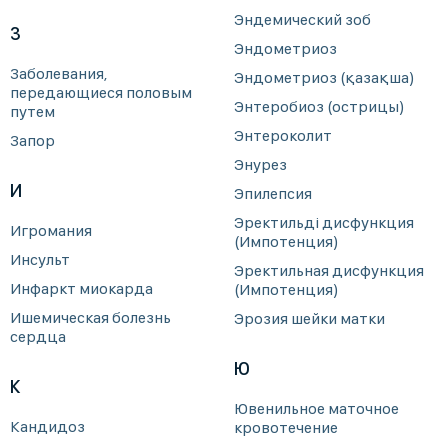
Эндемический зоб
З
Эндометриоз
Заболевания,
Эндометриоз (қазақша)
передающиеся половым
Энтеробиоз (острицы)
путем
Энтероколит
Запор
Энурез
И
Эпилепсия
Эректильді дисфункция
Игромания
(Импотенция)
Инсульт
Эректильная дисфункция
Инфаркт миокарда
(Импотенция)
Ишемическая болезнь
Эрозия шейки матки
сердца
Ю
К
Ювенильное маточное
Кандидоз
кровотечение