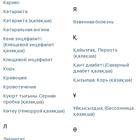
Кариес
Я
Катаракта
Катаракта (қазақша)
Язвенная болезнь
Катаральная ангина
Қ
Кене энцефалиті
(Клещевой энцефалит
Қайызғақ. Перхоть
қазақша)
(қазақша)
Клещевой энцефалит
Қант диабеті (Сахарный
Корь
диабет қазақша)
Кривошея
Қызылша. Корь (қазақша)
Кровотечение
Ұ
Күкірт тығыны. Серная
пробка (қазақша)
Ұйқысыздық (Бессонница
Көтеу (геморрой қазақша)
қазақша)
Л
Ө
Ларингит