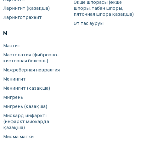
Өкше шпорасы (өкше
Ларингит (қазақша)
шпоры, табан шпоры,
пяточная шпора қазақша)
Ларинготрахеит
Өт тас ауруы
М
Мастит
Мастопатия (фиброзно-
кистозная болезнь)
Межреберная невралгия
Менингит
Менингит (қазақша)
Мигрень
Мигрень (қазақша)
Миокард инфаркті
(инфаркт миокарда
қазақша)
Миома матки