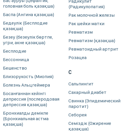
Бас ауруы (цефалгия,
Радикулит
головная боль қазақша)
(Радикулопатия)
Баспа (Ангина қазақша)
Рак молочной железы
Бедеулік (Бесплодие
Рак шейки матки
қазақша)
Ревматизм
Безеу (безеулік бөртпе,
Ревматизм (қазақша)
угри, акне қазақша)
Ревматоидный артрит
Бесплодие
Розацеа
Бессонница
Бешенство
С
Близорукость (Миопия)
Сальпингит
Болезнь Альцгеймера
Сахарный диабет
Босанғаннан кейінгі
депрессия (послеродовая
Свинка (Эпидемический
депрессия қазақша)
паротит)
Бронхиалды демікпе
Себорея
(Бронхиальная астма
Семіздік (Ожирение
қазақша)
қазақша)