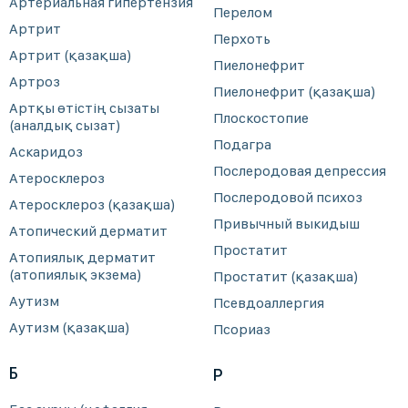
Артериальная гипертензия
Перелом
Артрит
Перхоть
Артрит (қазақша)
Пиелонефрит
Артроз
Пиелонефрит (қазақша)
Артқы өтістің сызаты
Плоскостопие
(аналдық сызат)
Подагра
Аскаридоз
Послеродовая депрессия
Атеросклероз
Послеродовой психоз
Атеросклероз (қазақша)
Привычный выкидыш
Атопический дерматит
Простатит
Атопиялық дерматит
(атопиялық экзема)
Простатит (қазақша)
Аутизм
Псевдоаллергия
Аутизм (қазақша)
Псориаз
Б
Р