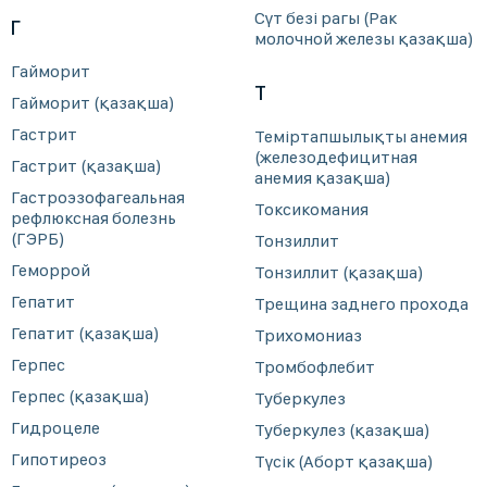
Сүт безі рагы (Рак
Г
молочной железы қазақша)
Гайморит
Т
Гайморит (қазақша)
Гастрит
Теміртапшылықты анемия
(железодефицитная
Гастрит (қазақша)
анемия қазақша)
Гастроэзофагеальная
Токсикомания
рефлюксная болезнь
(ГЭРБ)
Тонзиллит
Геморрой
Тонзиллит (қазақша)
Гепатит
Трещина заднего прохода
Гепатит (қазақша)
Трихомониаз
Герпес
Тромбофлебит
Герпес (қазақша)
Туберкулез
Гидроцеле
Туберкулез (қазақша)
Гипотиреоз
Түсік (Аборт қазақша)