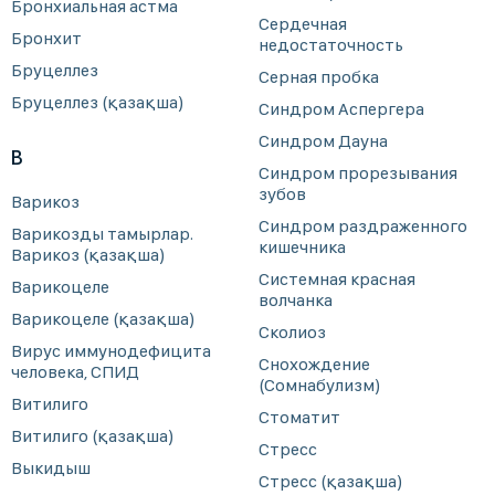
Бронхиальная астма
Сердечная
Бронхит
недостаточность
Бруцеллез
Серная пробка
Бруцеллез (қазақша)
Синдром Аспергера
Синдром Дауна
В
Синдром прорезывания
зубов
Варикоз
Синдром раздраженного
Варикозды тамырлар.
кишечника
Варикоз (қазақша)
Системная красная
Варикоцеле
волчанка
Варикоцеле (қазақша)
Сколиоз
Вирус иммунодефицита
Снохождение
человека, СПИД
(Сомнабулизм)
Витилиго
Стоматит
Витилиго (қазақша)
Стресс
Выкидыш
Стресс (қазақша)