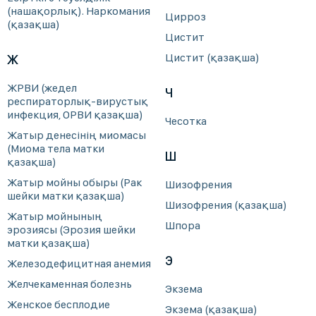
(нашақорлық). Наркомания
Цирроз
(қазақша)
Цистит
Цистит (қазақша)
Ж
ЖРВИ (жедел
Ч
респираторлық-вирустық
инфекция, ОРВИ қазақша)
Чесотка
Жатыр денесінің миомасы
(Миома тела матки
Ш
қазақша)
Жатыр мойны обыры (Рак
Шизофрения
шейки матки қазақша)
Шизофрения (қазақша)
Жатыр мойнының
Шпора
эрозиясы (Эрозия шейки
матки қазақша)
Э
Железодефицитная анемия
Желчекаменная болезнь
Экзема
Женское бесплодие
Экзема (қазақша)