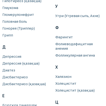
Гипотиреоз (қазақша)
У
Глаукома
Гломерулонефрит
Угри (Угревая сыпь, Акне)
Головная боль
Ф
Гонорея (Триппер)
Грипп
Фарингит
Фолиеводефицитная
Д
анемия
Фолликулярная ангина
Депрессия
Депрессия (қазақша)
Х
Диатез
Халязион
Дисбактериоз
Холецистит
Дисбактериоз (қазақша)
Холецистит (қазақша)
Е
Ц
Есірткіге тәуелділік