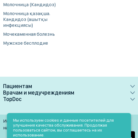
Молочница (Кандидоз)
Молочница қазақша.
Кандидоз (ашытқы
инфекциясы)
Мочекаменная болезнь
Мужское бесплодие
Пациентам
Врачам и медучреждениям
Врачи
TopDoc
Преимущества
Клиники
О сервисе
Тарифные планы
Лаборатории
Контакты
Мы используем cookies и данные посетителей для
Использование материалов разрешено только при
Медучреждениям
улучшения качества обслуживания. Продолжая
Услуги
Помощь
наличии активной ссылки на источник
пользоваться сайтом, вы соглашаетесь на их
Врачам
использование.
Блог