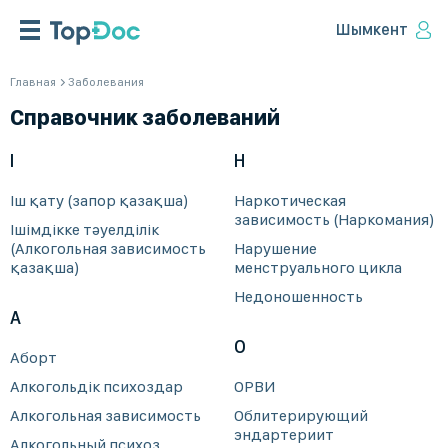
Шымкент
Главная
Заболевания
Справочник заболеваний
І
Н
Іш қату (запор қазақша)
Наркотическая
зависимость (Наркомания)
Ішімдікке тәуелділік
(Алкогольная зависимость
Нарушение
қазақша)
менструального цикла
Недоношенность
А
О
Аборт
Алкогольдік психоздар
ОРВИ
Алкогольная зависимость
Облитерирующий
эндартериит
Алкогольный психоз