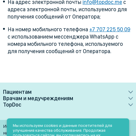
На адрес электронной почты
info@topdoc.me
с
адреса электронной почты, используемого для
получения сообщений от Оператора;
На номер мобильного телефона
+7 707 225 50 09
с использованием мессенджера WhatsApp с
номера мобильного телефона, используемого
для получения сообщений от Оператора.
Пациентам
Врачам и медучреждениям
Врачи
TopDoc
Преимущества
Клиники
О сервисе
Тарифные планы
Лаборатории
Контакты
Мы используем cookies и данные посетителей для
Использование материалов разрешено только при
Медучреждениям
улучшения качества обслуживания. Продолжая
Услуги
Помощь
наличии активной ссылки на источник
пользоваться сайтом, вы соглашаетесь на их