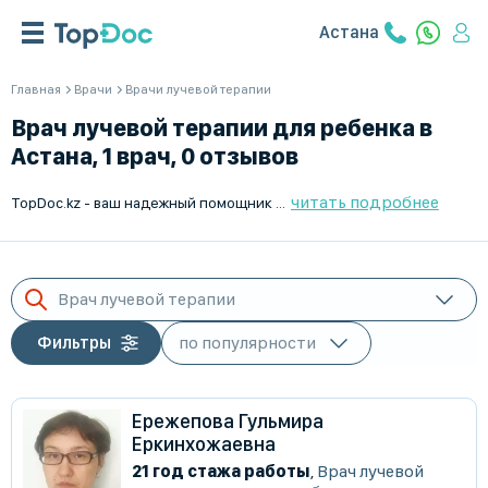
Астана
Главная
Врачи
Врачи лучевой терапии
Врач лучевой терапии для ребенка в
Астана, 1 врач, 0 отзывов
читать подробнее
TopDoc.kz - ваш надежный помощник в поиске лучевых терапевтов для детей в Астана. Мы предлагаем широкий выбор квалифицированных врачей лучевой терапии для маленьких пациентов. Найдите соответствующего специалиста и запишитесь на прием онлайн или по телефону. Надежность и профессионализм - наш приоритет. Удобный интерфейс и подробная информация о врачах помогут сделать правильный выбор. TopDoc.kz - здоровье вашего ребенка в надежных руках.
Врач лучевой терапии
Фильтры
Ережепова Гульмира
Еркинхожаевна
21 год стажа работы
,
Врач лучевой