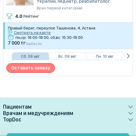
терапии
,
педиатр
,
реабилитолог
Врач первой категории
4.0
Рейтинг
Правый берег, переулок Ташенова, 4, Астана
Смотреть на карте
пн,ср: 16:00-18:00, сб,вс: 15:30-18:00
7 000 тг
TopDoc.kz
Сб. 08 авг.
Вс. 09 авг.
Пн. 10 авг.
Оставить заявку
Пациентам
Врачам и медучреждениям
Врачи
TopDoc
Преимущества
Клиники
О сервисе
Тарифные планы
Лаборатории