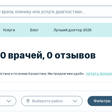
Услуги
Блог
Лучший доктор 2026
 0 врачей, 0 отзывов
читать подро
На платформе TopDoc.kz вы найдете лучших цитологов в Астана и по всему Казахстану. Мы предлагаем удобный поиск и запись на прием к специалистам, обладающим высоким уровнем квалификации и опытом в области цитологии. Наш сервис позволяет быстро найти нужного врача и ознакомиться с отзывами пациентов, чтобы сделать лучший выбор. Организация TopDoc.kz стремится предоставить качественные услуги по подбору медицинских специалистов по всей стране. Позаботьтесь о своем здоровье с лучшими врачами в Астана благодаря TopDoc.kz.
Выберите район
Фильтры