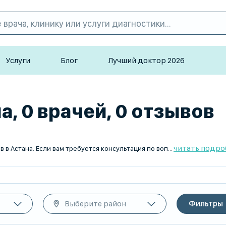
Услуги
Блог
Лучший доктор 2026
а, 0 врачей, 0 отзывов
читать подро
TopDoc.kz предлагает удобный сервис поиска страбологов в Астана. Если вам требуется консультация по вопросам коррекции косоглазия, мы поможем вам найти лучшего специалиста. Наш каталог содержит проверенные отзывы, рейтинги врачей и возможность онлайн-записи. Работая с большим количеством высококвалифицированных страбологов, мы гарантируем вам надежную и качественную медицинскую помощь. TopDoc.kz — ваш надежный помощник в выборе специалиста в области страбологии в Астана.
Выберите район
Фильтры