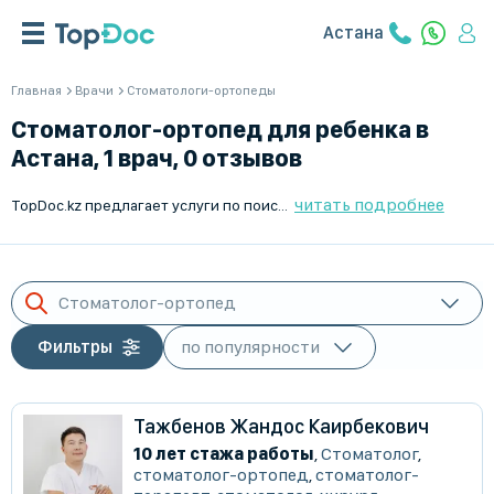
Астана
Главная
Врачи
Стоматологи-ортопеды
Стоматолог-ортопед для ребенка в
Астана, 1 врач, 0 отзывов
читать подробнее
TopDoc.kz предлагает услуги по поиску и подбору лучших детских стоматологов-ортопедов в Астана. Наши квалифицированные врачи имеют большой опыт работы и готовы помочь вашему ребёнку. Удобный поиск и запись на приём сделают процесс максимально комфортным для вас. Записаться на консультацию можно онлайн в любое удобное для вас время. Мы заботимся о здоровье ваших детей и предлагаем только лучших специалистов для их лечения. Выберите лучшего врача через TopDoc.kz.
Стоматолог-ортопед
Фильтры
Тажбенов Жандос Каирбекович
10 лет стажа работы
,
Стоматолог
,
стоматолог-ортопед
,
стоматолог-