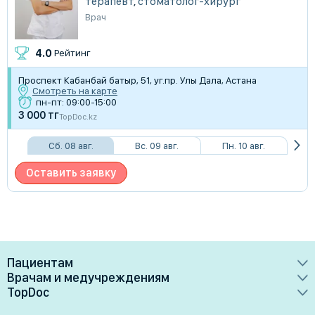
терапевт
,
стоматолог-хирург
Врач
4.0
Рейтинг
Проспект Кабанбай батыр, 51, уг.пр. Улы Дала, Астана
Смотреть на карте
пн-пт: 09:00-15:00
3 000 тг
TopDoc.kz
Сб. 08 авг.
Вс. 09 авг.
Пн. 10 авг.
Оставить заявку
Пациентам
Врачам и медучреждениям
Врачи
TopDoc
Преимущества
Клиники
О сервисе