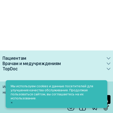
Пациентам
Врачам и медучреждениям
Врачи
TopDoc
Преимущества
Клиники
О сервисе
Тарифные планы
Лаборатории
Контакты
Мы используем cookies и данные посетителей для
Использование материалов разрешено только при
Медучреждениям
улучшения качества обслуживания. Продолжая
Услуги
Помощь
наличии активной ссылки на источник
пользоваться сайтом, вы соглашаетесь на их
Врачам
использование.
Блог
×
Личный кабинет
Пн-Пт: 9.00-18.00
Акции и скидки