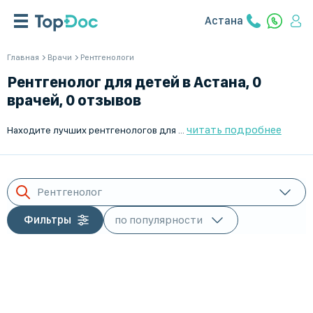
Астана
Главная
Врачи
Рентгенологи
Рентгенолог для детей в Астана, 0
врачей, 0 отзывов
читать подробнее
Находите лучших рентгенологов для ребенка в Астана с помощью TopDoc.kz. Мы предлагаем удобное время приёма с Пн по Пт и проводим тщательный отбор врачей для вашего спокойствия. TopDoc.kz – ваш надежный помощник в поиске детского медицинского специалиста. Запишитесь на прием сегодня!
Рентгенолог
Фильтры