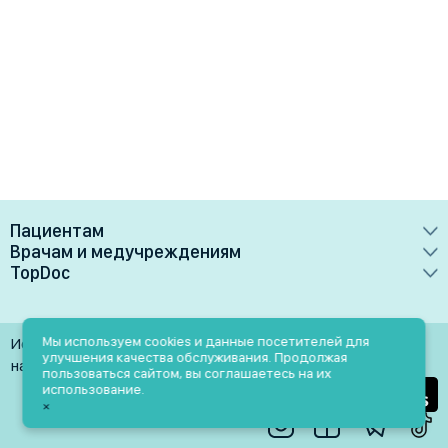
Пациентам
Врачам и медучреждениям
Врачи
TopDoc
Преимущества
Клиники
О сервисе
Тарифные планы
Лаборатории
Контакты
Мы используем cookies и данные посетителей для
Использование материалов разрешено только при
Медучреждениям
улучшения качества обслуживания. Продолжая
Услуги
Помощь
наличии активной ссылки на источник
пользоваться сайтом, вы соглашаетесь на их
Врачам
использование.
Блог
×
Личный кабинет
Пн-Пт: 9.00-18.00
Акции и скидки