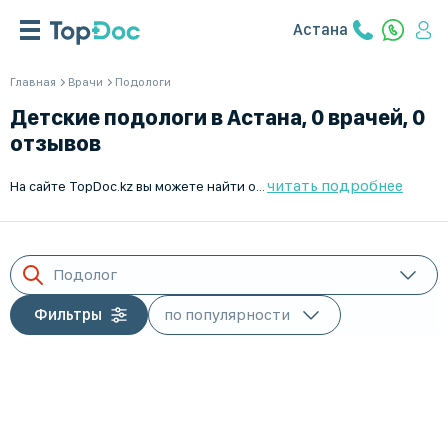
Астана
Главная
Врачи
Подологи
Детские подологи в Астана, 0 врачей, 0
отзывов
читать подробнее
На сайте TopDoc.kz вы можете найти опытных подологов для детей в Астана. Наша платформа позволяет легко и быстро записаться на приём к специалисту по лечению ног и педикюра для детей. Убедитесь в качестве медицинских услуг вместе с TopDoc.kz! Свяжитесь с нами для получения дополнительной информации и записывайтесь на консультации онлайн. Наши подологи всегда готовы помочь вашему ребёнку.
Подолог
Фильтры