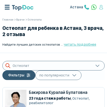
Астана
Главная
Врачи
Остеопаты
Остеопат для ребенка в Астана, 3 врача,
2 отзыва
читать подробнее
Найдите лучших детских остеопатов в Астана с помощью TopDoc.kz. Мы предоставляем возможность легко и быстро записаться на прием к квалифицированным врачам. Наша платформа предлагает список проверенных специалистов, готовых помочь вашим детям. Доверьте здоровье своего ребенка профессионалам и убедитесь в высоком качестве предоставляемых медицинских услуг. Запишитесь на прием онлайн прямо сейчас!
Остеопат
Фильтры
Бакирова Куралай Булатовна
23 года стажа работы
,
Остеопат
,
реабилитолог