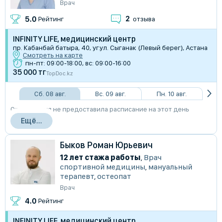
Врач
2
5.0
Рейтинг
отзыва
INFINITY LIFE, медицинский центр
пр. Кабанбай батыра, 40, уг.ул. Сыганак (Левый берег), Астана
Смотреть на карте
пн-пт: 09:00-18:00, вс: 09:00-16:00
35 000 тг
TopDoc.kz
Сб. 08 авг.
Вс. 09 авг.
Пн. 10 авг.
Организация не предоставила расписание на этот день
Ещё...
Быков Роман Юрьевич
12 лет стажа работы
,
Врач
спортивной медицины
,
мануальный
терапевт
,
остеопат
Врач
4.0
Рейтинг
INFINITY LIFE, медицинский центр