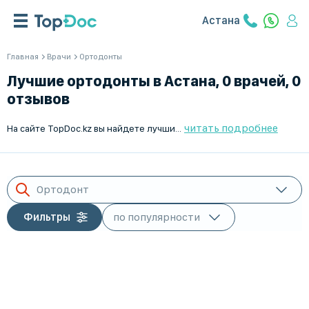
Астана
Главная
Врачи
Ортодонты
Лучшие ортодонты в Астана, 0 врачей, 0
отзывов
читать подробнее
На сайте TopDoc.kz вы найдете лучших ортодонтов в Астана. Мы предлагаем услуги по поиску и подбору квалифицированных специалистов для исправления прикуса и эстетической стоматологии. Наши врачи обеспечат вас качественной ортодонтической помощью и профессиональным уходом. TopDoc.kz — ваш надежный помощник в поиске достойного специалиста в Астана. Наша база данных содержит широкий выбор врачей, что помогает вам сделать правильный выбор. Обращайтесь к опытным и проверенным ортодонтам, которые применяют современные методики лечения. Доверьте свое здоровье профессионалам с TopDoc.kz!
Ортодонт
Фильтры