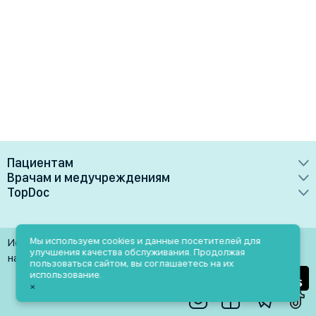
Пациентам
Врачам и медучреждениям
Врачи
TopDoc
Преимущества
Клиники
О сервисе
Тарифные планы
Лаборатории
Контакты
Мы используем cookies и данные посетителей для
Использование материалов разрешено только при
Медучреждениям
улучшения качества обслуживания. Продолжая
Услуги
Помощь
наличии активной ссылки на источник
пользоваться сайтом, вы соглашаетесь на их
Врачам
использование.
Блог
×
Личный кабинет
Пн-Пт: 9.00-18.00
Акции и скидки