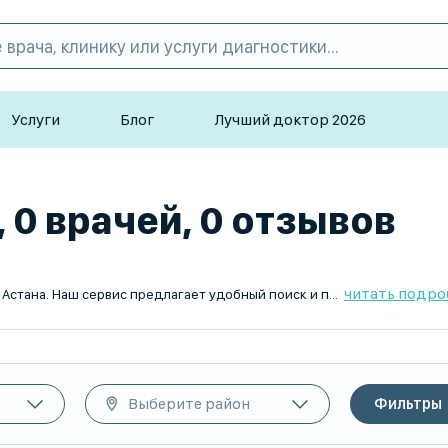
Услуги
Блог
Лучший доктор 2026
 0 врачей, 0 отзывов
читать подро
На TopDoc.kz вы найдете лучших лимфологов для детей в Астана. Наш сервис предлагает удобный поиск и подбор квалифицированных специалистов, готовых оказать профессиональную медицинскую помощь вашему ребенку. Мы сотрудничаем только с опытными врачами, которые заслужили доверие пациентов. Найдите вашего лимфолога с TopDoc.kz и будьте уверены в качестве медицинского обслуживания.
Выберите район
Фильтры