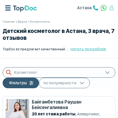
Астана
Главная
Врачи
Косметологи
Детский косметолог в Астана, 3 врача, 7
отзывов
читать подробнее
TopDoc.kz предлагает качественный и удобный поиск косметолога для ребенка в Астана. Наши специалисты с многолетним опытом обеспечат профессиональную помощь и заботу. Мы работаем для вашего комфорта, предлагая только лучших врачей. Найти косметолога для ребенка теперь проще с TopDoc.kz. Быстрый поиск, удобная запись и индивидуальный подход – все это делает нас лидерами в медицинском подборе. Обращайтесь к нам за помощью уже сегодня!
Косметолог
Фильтры
Байгамбетова Раушан
Бейсенгалиевна
20 лет стажа работы
,
Аллерголог
,