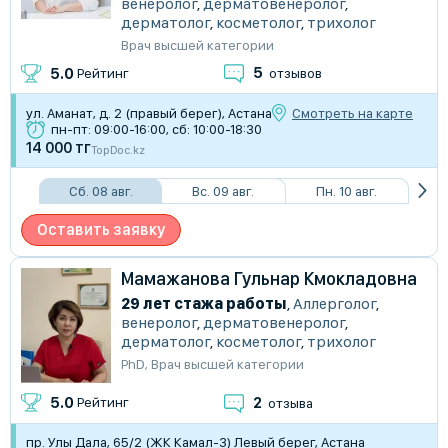
венеролог
,
дерматовенеролог
,
дерматолог
,
косметолог
,
трихолог
Врач высшей категории
5
5.0
Рейтинг
отзывов
ул. Аманат, д. 2 (правый берег), Астана
Смотреть на карте
пн-пт: 09:00-16:00, сб: 10:00-18:30
14 000 тг
TopDoc.kz
Сб. 08 авг.
Вс. 09 авг.
Пн. 10 авг.
Оставить заявку
Мамажанова Гульнар Кмокладовна
29 лет стажа работы
,
Аллерголог
,
венеролог
,
дерматовенеролог
,
дерматолог
,
косметолог
,
трихолог
PhD
,
Врач высшей категории
2
5.0
Рейтинг
отзыва
пр. Улы Дала, 65/2 (ЖК Камал-3) Левый берег, Астана