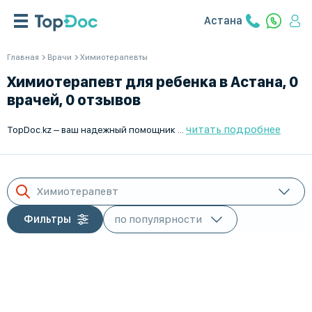
Астана
Главная
Врачи
Химиотерапевты
Химиотерапевт для ребенка в Астана, 0
врачей, 0 отзывов
читать подробнее
TopDoc.kz – ваш надежный помощник в поиске лучших химиотерапевтов для детей в Астана. Наши специалисты предлагают квалифицированное лечение и профессиональную помощь. Запишитесь на прием к проверенному врачу на TopDoc.kz. Работая с ведущими химиотерапевтами, мы обеспечиваем качественное лечение и уход для ваших близких. Удобная запись онлайн и много положительных отзывов от родителей делают выбор простым. Доверяйте здоровье вашего ребенка профессионалам!
Химиотерапевт
Фильтры