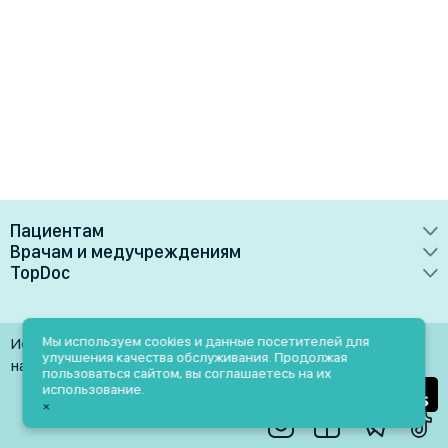
Пациентам
Врачам и медучреждениям
Врачи
TopDoc
Преимущества
Клиники
О сервисе
Тарифные планы
Лаборатории
Контакты
Мы используем cookies и данные посетителей для
Использование материалов разрешено только при
Медучреждениям
улучшения качества обслуживания. Продолжая
Услуги
Помощь
наличии активной ссылки на источник
пользоваться сайтом, вы соглашаетесь на их
Врачам
использование.
Блог
×
Личный кабинет
Пн-Пт: 9.00-18.00
Акции и скидки