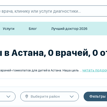
Услуги
Блог
Лучший доктор 2026
в Астана, 0 врачей, 0 
читать подро
TopDoc.kz - это ваш надежный помощник в поиске лучших врачей-гомеопатов для детей в Астана. Наша цель - предоставить вам доступ к наиболее квалифицированным специалистам, работающим в удобное для вас время и с возможностью выезда на дом. На нашем сайте вы сможете легко найти и выбрать гомеопата, который соответствует вашим требованиям. Доверьте здоровье вашего ребенка профессионалам, используя сервис TopDoc.kz.
Выберите район
Фильтры