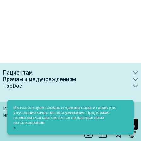
Пациентам
Врачам и медучреждениям
Врачи
TopDoc
Преимущества
Клиники
О сервисе
Тарифные планы
Лаборатории
Контакты
Мы используем cookies и данные посетителей для
Использование материалов разрешено только при
Медучреждениям
улучшения качества обслуживания. Продолжая
Услуги
Помощь
наличии активной ссылки на источник
пользоваться сайтом, вы соглашаетесь на их
Врачам
использование.
Блог
×
Личный кабинет
Пн-Пт: 9.00-18.00
Акции и скидки