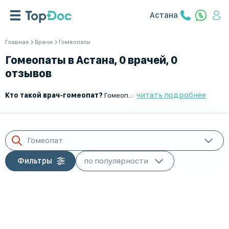
Астана
Главная
Врачи
Гомеопаты
Гомеопаты в Астана, 0 врачей, 0
отзывов
читать подробнее
Кто такой врач-гомеопат?
Гомеопат – это специалист, использующий методы альтернативной медицины для лечения различных заболеваний с помощью сверхмалых доз натуральных веществ. Гомеопатия основана на принципе «подобное лечится подобным» и направлена на активацию естественных защитных сил организма.
Гомеопат
Фильтры