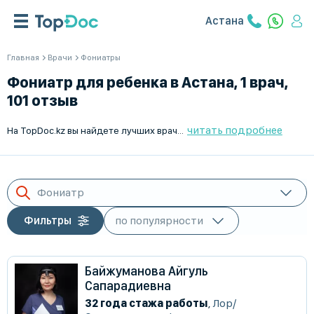
Астана
Главная
Врачи
Фониатры
Фониатр для ребенка в Астана, 1 врач,
101 отзыв
читать подробнее
На TopDoc.kz вы найдете лучших врачей фониатров для детей в Астана. Мы предлагаем квалифицированных специалистов, чтобы помочь вашему ребенку получить необходимое лечение. Наши врачи с многолетним опытом работы предоставляют профессиональные консультации и эффективное лечение. Воспользуйтесь услугой поиска врача на нашем сайте, чтобы выбрать подходящего специалиста по рейтингу и отзывам других пациентов. Заботьтесь о здоровье вашего ребенка вместе с TopDoc.kz. Мы работаем для вашего удобства и здоровья ваших близких.
Фониатр
Фильтры
Байжуманова Айгуль
Сапарадиевна
32 года стажа работы
,
Лор/