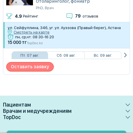
Отоларинголог
,
фониатр
PhD
,
Врач
79
4.9
Рейтинг
отзывов
ул. Сейфуллина, 34б, уг. ул. Ауэзова (Правый берег), Астана
Смотреть на карте
пн, ср,чт: 08:30-16:20
15 000 тг
TopDoc.kz
Пт. 07 авг.
Сб. 08 авг.
Вс. 09 авг.
Оставить заявку
Пациентам
Врачам и медучреждениям
Врачи
TopDoc
Преимущества
Клиники
О сервисе
Тарифные планы
Лаборатории