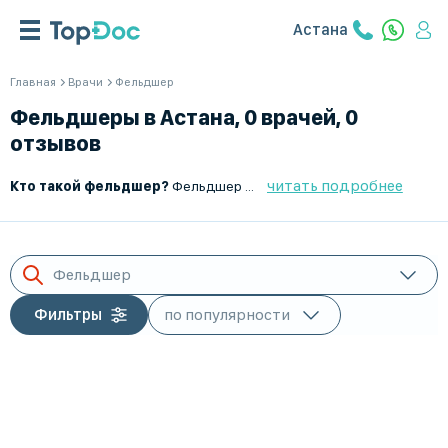
Астана
Главная
Врачи
Фельдшер
Фельдшеры в Астана, 0 врачей, 0
отзывов
читать подробнее
Кто такой фельдшер?
Фельдшер — это медицинский специалист среднего звена, выполняющий диагностику, оказание первой медицинской помощи и лечение неотложных состояний. Он работает в бригадах скорой помощи, фельдшерско-акушерских пунктах (ФАП), поликлиниках и медицинских учреждениях.
Фельдшер
Фильтры