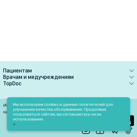
Пациентам
Врачам и медучреждениям
Врачи
TopDoc
Преимущества
Клиники
О сервисе
Тарифные планы
Лаборатории
Контакты
Мы используем cookies и данные посетителей для
Использование материалов разрешено только при
Медучреждениям
улучшения качества обслуживания. Продолжая
Услуги
Помощь
наличии активной ссылки на источник
пользоваться сайтом, вы соглашаетесь на их
Врачам
использование.
Блог
×
Личный кабинет
Пн-Пт: 9.00-18.00
Акции и скидки