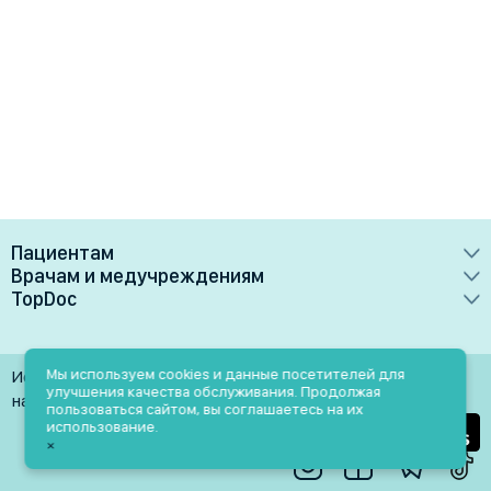
Пациентам
Врачам и медучреждениям
Врачи
TopDoc
Преимущества
Клиники
О сервисе
Тарифные планы
Лаборатории
Контакты
Мы используем cookies и данные посетителей для
Использование материалов разрешено только при
Медучреждениям
улучшения качества обслуживания. Продолжая
Услуги
Помощь
наличии активной ссылки на источник
пользоваться сайтом, вы соглашаетесь на их
Врачам
использование.
Блог
×
Личный кабинет
Пн-Пт: 9.00-18.00
Акции и скидки