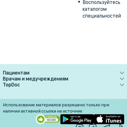
Воспользуйтесь
каталогом
специальностей
Пациентам
Врачам и медучреждениям
Врачи
TopDoc
Преимущества
Клиники
О сервисе
Тарифные планы
Лаборатории
Контакты
Использование материалов разрешено только при
Медучреждениям
Услуги
Помощь
наличии активной ссылки на источник
Врачам
Блог
Личный кабинет
Пн-Пт: 9.00-18.00