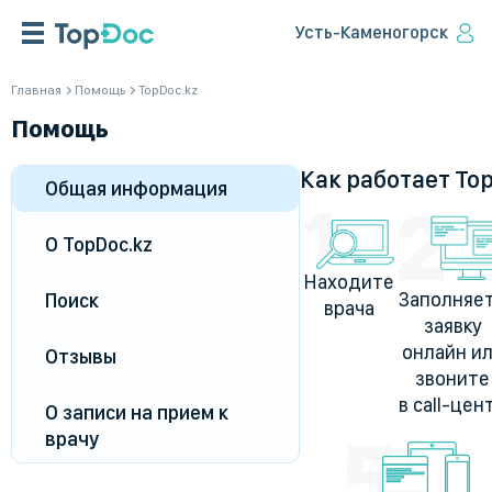
Усть-Каменогорск
Главная
Помощь
TopDoc.kz
Помощь
Как работает To
Общая информация
О TopDoc.kz
Находите
Заполняе
Поиск
врача
заявку
онлайн и
Отзывы
звоните
в call-цен
О записи на прием к
врачу