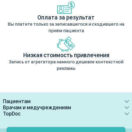
Оплата за результат
Вы платите только за записавшегося и сходившего на
приём пациента
Низкая стоимость привлечения
Запись от агрегатора намного дешевле контекстной
рекламы
Пациентам
Врачам и медучреждениям
Врачи
TopDoc
Преимущества
Клиники
О сервисе
Тарифные планы
Лаборатории
Контакты