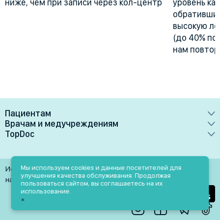
ниже, чем при записи через кол-центр
уровень ка
обративших
высокую лоя
(до 40% по
нам повтор
Пациентам
Врачам и медучреждениям
Врачи
TopDoc
Преимущества
Клиники
О сервисе
Тарифные планы
Лаборатории
Контакты
Мы используем cookies и данные посетителей для
Использование материалов разрешено только при
Медучреждениям
улучшения качества обслуживания. Продолжая
Услуги
Помощь
наличии активной ссылки на источник
пользоваться сайтом, вы соглашаетесь на их
Врачам
использование.
Блог
×
Личный кабинет
Пн-Пт: 9.00-18.00
Акции и скидки