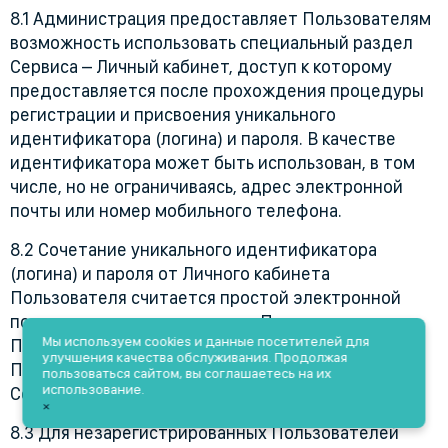
8.1 Администрация предоставляет Пользователям
возможность использовать специальный раздел
Сервиса – Личный кабинет, доступ к которому
предоставляется после прохождения процедуры
регистрации и присвоения уникального
идентификатора (логина) и пароля. В качестве
идентификатора может быть использован, в том
числе, но не ограничиваясь, адрес электронной
почты или номер мобильного телефона.
8.2 Сочетание уникального идентификатора
(логина) и пароля от Личного кабинета
Пользователя считается простой электронной
подписью соответствующего Пользователя.
Мы используем cookies и данные посетителей для
Порядок электронного взаимодействия
улучшения качества обслуживания. Продолжая
Пользователей определяется данным
пользоваться сайтом, вы соглашаетесь на их
использование.
Соглашением.
×
8.3 Для незарегистрированных Пользователей