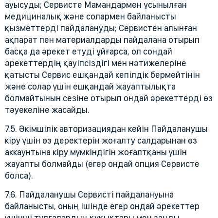
ауысуды; Сервисте Мамандармен ұсынылған
медициналық және солармен байланысты
қызметтерді пайдалануды; Сервистен алынған
ақпарат пен материалдарды пайдалана отырып
басқа да әрекет етуді ұйғарса, ол сондай
әрекеттердің қауіпсіздігі мен нәтижелеріне
қатысты Сервис ешқандай кепілдік бермейтінін
және солар үшін ешқандай жауаптылықта
болмайтынын сезіне отырып ондай әрекеттерді өз
тәуекеліне жасайды.
7.5. Әкімшілік авторизациядан кейін Пайдаланушы
кіру үшін өз деректерін жоғалту салдарынан өз
аккаунтына кіру мүмкіндігін жоғалтқаны үшін
жауапты болмайды (егер ондай опция Сервисте
болса).
7.6. Пайдаланушы Сервисті пайдалануына
байланысты, оның ішінде егер ондай әрекеттер
үшінші тұлғалардың құқықтары мен заңды