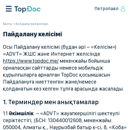
Петропавл
Басты
Қолдану ережелері
Пайдалану келісімі
Осы Пайдалану келісімі (бұдан әрі – «Келісім»)
«ADVT» ЖШС және Интернет желісінде
https://www.topdoc.me/
мекенжайы бойынша
орналасқан сайттарды немесе мобильдік
құрылғыларға арналған TopDoc қосымшасын
Пайдалануға ниеттенген және/немесе
қолданатын кез келген тұлға арасында жасалады.
1. Терминдер мен анықтамалар
1.1
Әкімшілік
– «ADVT» жауапкершілігі шектеулі
серіктестігі, (БСН: 130440012608, мекенжайы:
050004, Алматы қ., Наурызбай батыр к-сі, 8, «Коба»