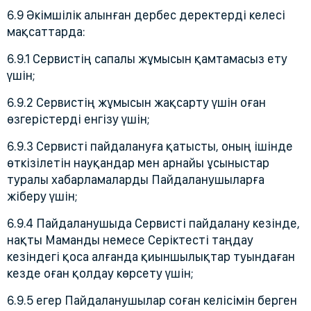
6.9 Әкімшілік алынған дербес деректерді келесі
мақсаттарда:
6.9.1 Сервистің сапалы жұмысын қамтамасыз ету
үшін;
6.9.2 Сервистің жұмысын жақсарту үшін оған
өзгерістерді енгізу үшін;
6.9.3 Сервисті пайдалануға қатысты, оның ішінде
өткізілетін науқандар мен арнайы ұсыныстар
туралы хабарламаларды Пайдаланушыларға
жіберу үшін;
6.9.4 Пайдаланушыда Сервисті пайдалану кезінде,
нақты Маманды немесе Серіктесті таңдау
кезіндегі қоса алғанда қиыншылықтар туындаған
кезде оған қолдау көрсету үшін;
6.9.5 егер Пайдаланушылар соған келісімін берген