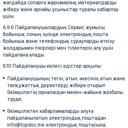
жағдайда соларға жарнамалық материалдарды
жіберу және арнайы ұсыныстар туралы хабарлау
үшін;
6.9.6 Пайдаланушылардың Сервис жұмысы
бойынша, соның ішінде электрондық пошта
бойынша және телефондық сұрауларды өткізу
жолдарымен пікірлері мен тілектерін алу үшін
пайдалана алады.
6.10 Пайдаланушы келесі әдістер арқылы:
Пайдаланушының тегін, атын, әкесінің атын және
төлқұжаттық деректерді жібере отырып
Әкімшіліктің орналасқан мекен-жайына жазбалы
түрде;
Әкімшіліктен хабарламаларды алуға
пайдаланылатын электрондық поштадан
info@topdoc.me электрондық поштасына;