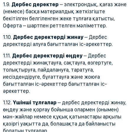
1.9.
Дербес деректер
– электрондық, қағаз және
(немесе) басқа материалдық жеткізгіште
бекітілген белгіленген жеке тұлғаға қатысты,
Оферта – шартпен реттелген мәліметтер.
1.10.
Дербес деректерді жинау
– Дербес
деректерді алуға бағытталған іс-әрекеттер.
1.11.
Дербес деректерді өңдеу
– Дербес
деректерді жинақтауға, сақтауға, өзгертуге,
толықтыруға, пайдалануға, таратуға,
иесiздендiруге, бұғаттауға және жоюға
бағытталған iс-әрекеттер бағытталған іс-
әрекеттер.
1.12.
Үшiншi тұлғалар
– дербес деректердi жинау,
өңдеу және қорғау бойынша олармен (онымен)
мән-жайлар немесе құқық қатынастары арқылы
қазіргі уақытта да, болашақта да байланысты
болатын тұлғалар.