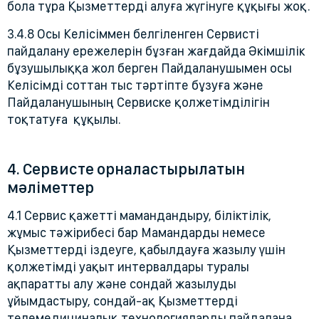
бола тұра Қызметтерді алуға жүгінуге құқығы жоқ.
3.4.8 Осы Келісіммен белгіленген Сервисті
пайдалану ережелерін бұзған жағдайда Әкімшілік
бұзушылыққа жол берген Пайдаланушымен осы
Келісімді соттан тыс тәртіпте бұзуға және
Пайдаланушының Сервиске қолжетімділігін
тоқтатуға құқылы.
4. Сервисте орналастырылатын
мәліметтер
4.1 Сервис қажетті мамандандыру, біліктілік,
жұмыс тәжірибесі бар Мамандарды немесе
Қызметтерді іздеуге, қабылдауға жазылу үшін
қолжетімді уақыт интервалдары туралы
ақпаратты алу және сондай жазылуды
ұйымдастыру, сондай-ақ Қызметтерді
телемедициналық технологияларды пайдалана