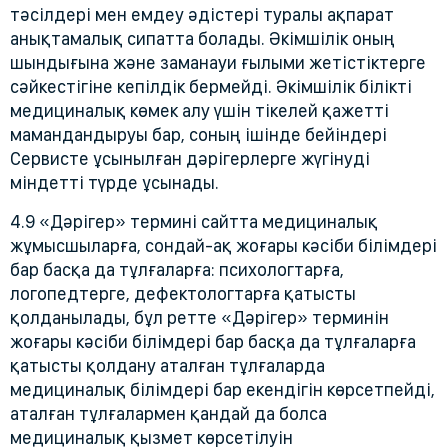
тәсілдері мен емдеу әдістері туралы ақпарат
анықтамалық сипатта болады. Әкімшілік оның
шындығына және заманауи ғылыми жетістіктерге
сәйкестігіне кепілдік бермейді. Әкімшілік білікті
медициналық көмек алу үшін тікелей қажетті
мамандандыруы бар, соның ішінде бейіндері
Сервисте ұсынылған дәрігерлерге жүгінуді
міндетті түрде ұсынады.
4.9 «Дәрігер» термині сайтта медициналық
жұмысшыларға, сондай-ақ жоғары кәсіби білімдері
бар басқа да тұлғаларға: психологтарға,
логопедтерге, дефектологтарға қатысты
қолданылады, бұл ретте «Дәрігер» терминін
жоғары кәсіби білімдері бар басқа да тұлғаларға
қатысты қолдану аталған тұлғаларда
медициналық білімдері бар екендігін көрсетпейді,
аталған тұлғалармен қандай да болса
медициналық қызмет көрсетілуін