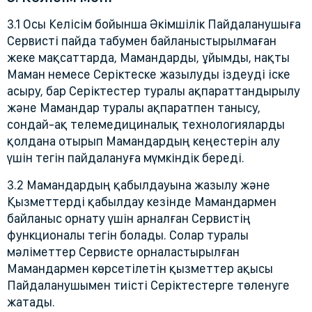
3.1 Осы Келісім бойынша Әкімшілік Пайдаланушыға
Сервисті пайда табумен байланыстырылмаған
жеке мақсаттарда, Мамандарды, ұйымды, нақты
Маман немесе Серіктеске жазылуды іздеуді іске
асыру, бар Серіктестер туралы ақпараттандырылу
және Мамандар туралы ақпаратпен танысу,
сондай-ақ телемедициналық технологияларды
қолдана отырып Мамандардың кеңестерін алу
үшін тегін пайдалануға мүмкіндік береді.
3.2 Мамандардың қабылдауына жазылу және
Қызметтерді қабылдау кезінде Мамандармен
байланыс орнату үшін арналған Сервистің
функционалы тегін болады. Солар туралы
мәліметтер Сервисте орналастырылған
Мамандармен көрсетілетін қызметтер ақысы
Пайдаланушымен тиісті Серіктестерге төленуге
жатады.