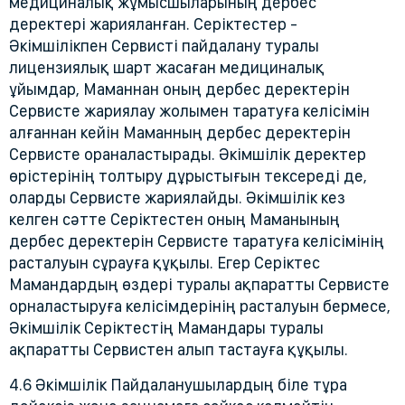
медициналық жұмысшыларының дербес
деректері жарияланған. Серіктестер -
Әкімшілікпен Сервисті пайдалану туралы
лицензиялық шарт жасаған медициналық
ұйымдар, Маманнан оның дербес деректерін
Сервисте жариялау жолымен таратуға келісімін
алғаннан кейін Маманның дербес деректерін
Сервисте ораналастырады. Әкімшілік деректер
өрістерінің толтыру дұрыстығын тексереді де,
оларды Сервисте жариялайды. Әкімшілік кез
келген сәтте Серіктестен оның Маманының
дербес деректерін Сервисте таратуға келісімінің
расталуын сұрауға құқылы. Егер Серіктес
Мамандардың өздері туралы ақпаратты Сервисте
орналастыруға келісімдерінің расталуын бермесе,
Әкімшілік Серіктестің Мамандары туралы
ақпаратты Сервистен алып тастауға құқылы.
4.6 Әкімшілік Пайдаланушылардың біле тұра