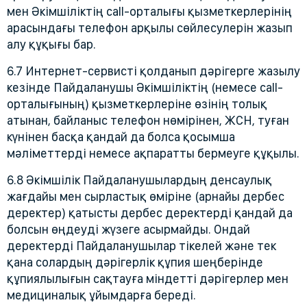
мен Әкімшіліктің call-орталығы қызметкерлерінің
арасындағы телефон арқылы сөйлесулерін жазып
алу құқығы бар.
6.7 Интернет-сервисті қолданып дәрігерге жазылу
кезінде Пайдаланушы Әкімшіліктің (немесе call-
орталығының) қызметкерлеріне өзінің толық
атынан, байланыс телефон нөмірінен, ЖСН, туған
күнінен басқа қандай да болса қосымша
мәліметтерді немесе ақпаратты бермеуге құқылы.
6.8 Әкімшілік Пайдаланушылардың денсаулық
жағдайы мен сырластық өміріне (арнайы дербес
деректер) қатысты дербес деректерді қандай да
болсын өңдеуді жүзеге асырмайды. Ондай
деректерді Пайдаланушылар тікелей және тек
қана солардың дәрігерлік құпия шеңберінде
құпиялылығын сақтауға міндетті дәрігерлер мен
медициналық ұйымдарға береді.