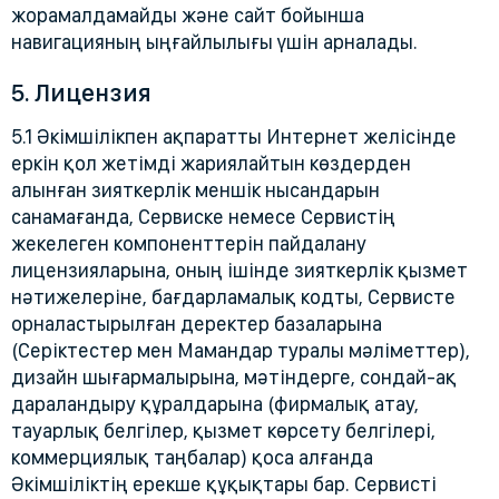
жорамалдамайды және сайт бойынша
навигацияның ыңғайлылығы үшін арналады.
5. Лицензия
5.1 Әкімшілікпен ақпаратты Интернет желісінде
еркін қол жетімді жариялайтын көздерден
алынған зияткерлік меншік нысандарын
санамағанда, Сервиске немесе Сервистің
жекелеген компоненттерін пайдалану
лицензияларына, оның ішінде зияткерлік қызмет
нәтижелеріне, бағдарламалық кодты, Сервисте
орналастырылған деректер базаларына
(Серіктестер мен Мамандар туралы мәліметтер),
дизайн шығармалырына, мәтіндерге, сондай-ақ
дараландыру құралдарына (фирмалық атау,
тауарлық белгілер, қызмет көрсету белгілері,
коммерциялық таңбалар) қоса алғанда
Әкімшіліктің ерекше құқықтары бар. Сервисті