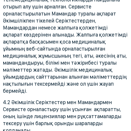
отырып алу үшін арналған. Сервисте
орналастырылатын Мамандар туралы ақпарат
Әкімшілікпен тікелей Серіктестерден,
Мамандардан немесе жалпыға қолжетімді
ақпарат көздерінен алынады. Жалпыға қолжетімді
ақпаратқа басқасымен қоса медициналық
ұйымның веб-сайтында орналастырылған
медициналық жұмысшының тегі, аты, әкесінің аты,
мамандандыруы, білімі мен тәжірибесі туралы
мәліметтер жатады. Әкімшілік медициналық
ұйымдардың сайттарынан алынған мәліметтердің
нақтылығын тексермейді және ол үшін жауап
бермейді.
4.2 Әкімшілік Серіктестер мен Мамандармен
Сервисте орналастыру үшін ұсынған ақпаратты,
оның ішінде лицензиялар мен рұқсаттамаларды
тексеру үшін барлық орынды шараларды
қолданады.