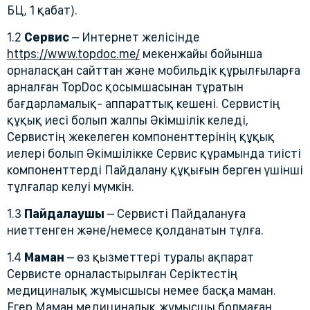
БЦ, 1 қабат).
1.2
Сервис
– Интернет желісінде
https://www.topdoc.me/
мекенжайы бойынша
орналасқан сайттан және мобильдік құрылғыларға
арналған TopDoc қосымшасынан тұратын
бағдарламалық- аппараттық кешені. Сервистің
құқық иесі болып жалпы Әкімшілік келеді,
Сервистің жекелеген компоненттерінің құқық
иелері болып Әкімшілікке Сервис құрамында тиісті
компоненттерді Пайдалану құқығын берген үшінші
тұлғалар келуі мүмкін.
1.3
Пайдалаушы
– Сервисті Пайдалануға
ниеттенген және/немесе қолданатын тұлға.
1.4
Маман
– өз қызметтері туралы ақпарат
Сервисте орналастырылған Серіктестің
медициналық жұмысшысы немее басқа маман.
Егер Маман медициналық жұмысшы болмаған