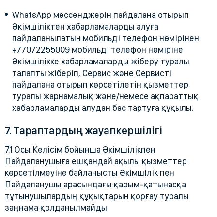
WhatsApp мессенджерін пайдалана отырып
Әкімшіліктен хабарламаларды алуға
пайдаланылатын мобильді телефон нөмірінен
+77072255009 мобильді телефон нөміріне
Әкімшілікке хабарламаларды жіберу туралы
талапты жіберіп, Сервис және Сервисті
пайдалана отырып көрсетілетін қызметтер
туралы жарнамалық және/немесе ақпараттық
хабарламаларды алудан бас тартуға құқылы.
7. Тараптардың жауапкершілігі
7.1 Осы Келісім бойынша Әкімшілікпен
Пайдаланушыға ешқандай ақылы қызметтер
көрсетілмеуіне байланысты Әкімшілік пен
Пайдаланушы арасындағы қарым-қатынасқа
тұтынушылардың құқықтарын қорғау туралы
заңнама қолданылмайды.