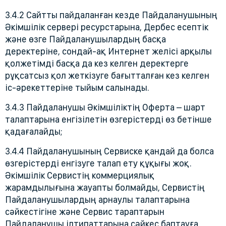
3.4.2 Сайтты пайдаланған кезде Пайдаланушының
Әкімшілік сервері ресурстарына, Дербес есептік
және өзге Пайдаланушылардың басқа
деректеріне, сондай-ақ Интернет желісі арқылы
қолжетімді басқа да кез келген деректерге
рұқсатсыз қол жеткізуге бағытталған кез келген
іс-әрекеттеріне тыйым салынады.
3.4.3 Пайдаланушы Әкімшіліктің Оферта – шарт
талаптарына енгізілетін өзгерістерді өз бетінше
қадағалайды;
3.4.4 Пайдаланушының Сервиске қандай да болса
өзгерістерді енгізуге талап ету құқығы жоқ.
Әкімшілік Сервистің коммерциялық
жарамдылығына жауапты болмайды, Сервистің
Пайдаланушылардың арнаулы талаптарына
сәйкестігіне және Сервис тараптарын
Пайдаланушы ілтипаттарына сәйкес баптауға,