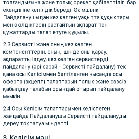
толғандығына және толық әрекет қабілеттілігі бар
екендігіне кепілдік береді. Әкімшілік
Пайдаланушыдан кез келген уақытта құқықтары
мен өкілдіктерін растайтын ақпарат пен
құжаттарды талап етуге құқылы.
2.3 Сервисті және оның кез келген
компоненттерін, оның ішінде оны қарау,
ақпаратты іздеу, кез келген сервистерді
пайдалану (әрі қарай - Сервисті пайдалану) тек
қана осы Келісіммен белгіленген нысанда осы
оферта (акцепт) талаптарын толық және сөзсіз
қабылдау талабын орындай отырып пайдалану
мүмкін.
2.4 Осы Келісім талаптарымен келіспеген
жағдайда Пайдаланушы Сервисті пайдалануды
дереу тоқтатуа міндетті.
3. Келісім мәні