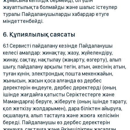
жұмысына кепілдік бермейді, ол үшін
жауаптылықта болмайды және шалыс істеулер
туралы Пайдаланушыларды хабардар етуге
міндеттенбейді.
6. Құпиялылық саясаты
6.1 Сервисті пайдалану кезінде Пайдаланушы
келесі амалдар: жинақтау, жазу, жүйелендіру,
жинау, сақтау, нақтылау (жаңарту, өзгерту), алып
шығу, пайдалану арқылы тегін, атын, әкесінің атын,
туған күнін, электрондық пошта мекенжайын,
жынысын, жасын қоса алғанда өз дербес
деректерін өңдеуге, дербес деректерді (оның
ішінде жағдайға қатысты Серіктестерге және
Мамандарға) беруге, жіберуге (оның ішінде тарату,
қол жеткізу жолдарымен), дара біліктен айыруға,
оқшалауға, алып тастауға және жоюға келісімін
береді. Пайдаланушы өз дербес деректерін
жинауға, сақтауға және Әкімшілікпен жасалған