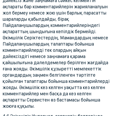
дәйексіз және заңнамаға сәйкес келмейтін
ақпараты бар комментарийлерін жарияланалуын
жол бермеу немесе жою үшін барлық парасатты
шараларды қабылдайды, бірақ
Пайдаланушылардың комментарийлеріндегі
ақпараттың шындығына кепілдік бермейді.
Әкімшілік Серіктестердің, Мамандардың немесе
Пайдаланушылардың талаптары бойынша
комментарийлерді тек олардың айқын
дәйексіздігі немесе заңнамаға қарама
қайшылығына дәлелдемелер берілген жағдайда
ғана жояды. Әкімшілік құзыретті мемлекеттік
органдардың заңмен белгіленген тәртіпте
қойылған талаптары бойынша комментарийлерді
жояды. Әкімшілік кез келген уақытта кез келген
комментарийлер мен басқа да кез келген
ақпаратты Сервистен өз бастамасы бойынша
жоюға құқылы.