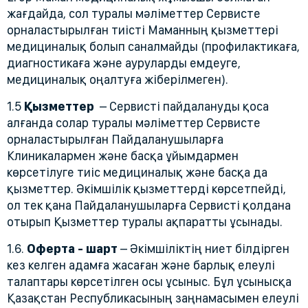
жағдайда, сол туралы мәліметтер Сервисте
орналастырылған тиісті Маманның қызметтері
медициналық болып саналмайды (профилактикаға,
диагностикаға және ауруларды емдеуге,
медициналық оңалтуға жіберілмеген).
1.5
Қызметтер
– Сервисті пайдалануды қоса
алғанда солар туралы мәліметтер Сервисте
орналастырылған Пайдаланушыларға
Клиникалармен және басқа ұйымдармен
көрсетілуге тиіс медициналық және басқа да
қызметтер. Әкімшілік қызметтерді көрсетпейді,
ол тек қана Пайдаланушыларға Сервисті қолдана
отырып Қызметтер туралы ақпаратты ұсынады.
1.6.
Оферта - шарт
– Әкімшіліктің ниет білдірген
кез келген адамға жасаған және барлық елеулі
талаптары көрсетілген осы ұсыныс. Бұл ұсынысқа
Қазақстан Республикасының заңнамасымен елеулі