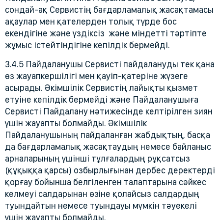
сондай-ақ Сервистің бағдарламалық жасақтамасы
ақаулар мен қателерден толық түрде бос
екендігіне және үздіксіз және міндетті тәртіпте
жұмыс істейтіндігіне кепілдік бермейді.
3.4.5 Пайдаланушы Сервисті пайдалануды тек қана
өз жауапкершілігі мен қауіп-қатеріне жүзеге
асырады. Әкімшілік Сервистің лайықты қызмет
етуіне кепілдік бермейді және Пайдаланушыға
Сервисті Пайдалану нәтижесінде келтірілген зиян
үшін жауапты болмайды. Әкімшілік
Пайдаланушының пайдаланған жабдықтың, басқа
да бағдарламалық жасақтаудың немесе байланыс
арналарының үшінші тұлғалардың рұқсатсыз
(құқыққа қарсы) озбырлығынан дербес деректерді
қорғау бойынша белгіленген талаптарына сәйкес
келмеуі салдарынан өзiне қолайсыз салдардың
туындайтын немесе туындауы мүмкін тәуекелі
үшін жауапты болмайды.