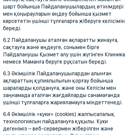
шарт бойынша Пайдаланушылардың өтінімдері
мен қоңырауларын өңдеу бойынша қызмет
көрсететін үшінші тұлғаларға жіберуге келісімін
береді.
6.2 Пайдаланушы аталған ақпаратты жинауға,
сақтауға және өңдеуге, сонымен бірге
Пайдаланушы Қызмет алу үшін жүгінген Клиника
немесе Маманға беруге рұқсатын береді.
6.3 Әкімшілік Пайдаланушылардан алынған
ақпараттың құпиялылығын қорғау бойынша
шараларды қолдануға, және оны Келісім мен
заңнамада аталған жағдайларды санамағанда
үшінші тұлғаларға жарияламауға міндеттенеді.
6.4 Әкімшілік «куки» (cookies) жалпысалалық
технологиясын пайдалануға құқылы. Куки
дегеніміз – веб-сервермен жіберілген және