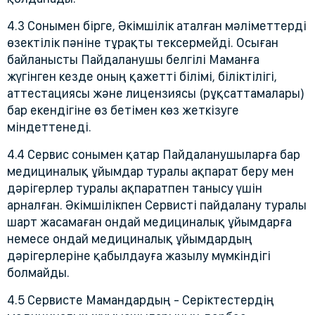
4.3 Сонымен бірге, Әкімшілік аталған мәліметтерді
өзектілік пәніне тұрақты тексермейді. Осыған
байланысты Пайдаланушы белгілі Маманға
жүгінген кезде оның қажетті білімі, біліктілігі,
аттестациясы және лицензиясы (рұқсаттамалары)
бар екендігіне өз бетімен көз жеткізуге
міндеттенеді.
4.4 Сервис сонымен қатар Пайдаланушыларға бар
медициналық ұйымдар туралы ақпарат беру мен
дәрігерлер туралы ақпаратпен танысу үшін
арналған. Әкімшілікпен Сервисті пайдалану туралы
шарт жасамаған ондай медициналық ұйымдарға
немесе ондай медициналық ұйымдардың
дәрігерлеріне қабылдауға жазылу мүмкіндігі
болмайды.
4.5 Сервисте Мамандардың - Серіктестердің