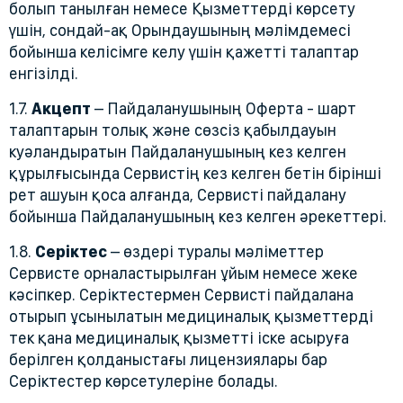
болып танылған немесе Қызметтерді көрсету
үшін, сондай-ақ Орындаушының мәлімдемесі
бойынша келісімге келу үшін қажетті талаптар
енгізілді.
1.7.
Акцепт
– Пайдаланушының Оферта - шарт
талаптарын толық және сөзсіз қабылдауын
куәландыратын Пайдаланушының кез келген
құрылғысында Сервистің кез келген бетін бірінші
рет ашуын қоса алғанда, Сервисті пайдалану
бойынша Пайдаланушының кез келген әрекеттері.
1.8.
Серіктес
– өздері туралы мәліметтер
Сервисте орналастырылған ұйым немесе жеке
кәсіпкер. Серіктестермен Сервисті пайдалана
отырып ұсынылатын медициналық қызметтерді
тек қана медициналық қызметті іске асыруға
берілген қолданыстағы лицензиялары бар
Серіктестер көрсетулеріне болады.