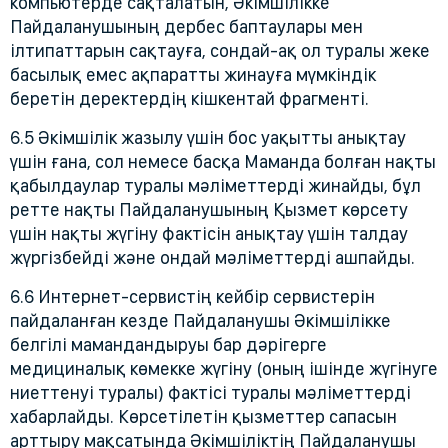
компьютерде сақталатын, Әкімшілікке
Пайдаланушының дербес баптаулары мен
ілтипаттарын сақтауға, сондай-ақ ол туралы жеке
басылық емес ақпаратты жинауға мүмкіндік
беретін деректердің кішкентай фрагменті.
6.5 Әкімшілік жазылу үшін бос уақытты анықтау
үшін ғана, сол немесе басқа Маманда болған нақты
қабылдаулар туралы мәліметтерді жинайды, бұл
ретте нақты Пайдаланушының Қызмет көрсету
үшін нақты жүгіну фактісін анықтау үшін талдау
жүргізбейді және ондай мәліметтерді ашпайды.
6.6 Интернет-сервистің кейбір сервистерін
пайдаланған кезде Пайдаланушы Әкімшілікке
белгілі мамандандыруы бар дәрігерге
медициналық көмекке жүгіну (оның ішінде жүгінуге
ниеттенуі туралы) фактісі туралы мәліметтерді
хабарлайды. Көрсетілетін қызметтер сапасын
арттыру мақсатында Әкімшіліктің Пайдаланушы