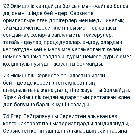
7.2 Әкімшілік қандай да болсын мән-жайлар болса
да, оның ішінде бейіндері Сервисте
орналастырылған дәрігерлер мен медициналық
ұйымдармен көрсетілетін қызметтер сапасы,
сондай-ақ соларға байланысты тексерулер,
тағайындаулар, процедуралар, емдеу, олардың
көрсетуден кейін мерзімге қарамастан тікелей
немесе жанама салдары, дұрыс немесе дұрыс емес
қолданулынуы үшін жауапты болмайды.
7.3.Әкімшілік Сервисте орналастырылған
бейіндерде көрсетілген ақпараттың
шындылығына және дәлдігіне жауапты болмайды.
Бірақ Әкімшілік ондай ақпараттың расталған және
дәл болуына барлық күшін салады.
7.4 Егер Пайдаланушы Сервистен алынған кез
келген ақпарат пен материалдарды пайдалануды;
Сервистен кетіп үшінші түлғалардың сайттарына