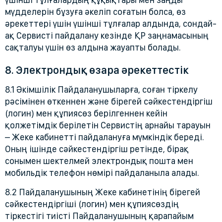
мүдделерін бұзуға әкеліп соғатын болса, өз
әрекеттері үшін үшінші тұлғалар алдында, сондай-
ақ Сервисті пайдалану кезінде ҚР заңнамасының
сақталуы үшін өз алдына жауапты болады.
8. Электрондық өзара әрекеттестік
8.1 Әкімшілік Пайдаланушыларға, соған тіркелу
рәсімінен өткеннен және бірегей сәйкестендіргіш
(логин) мен құпиясөз берілгеннен кейін
қолжетімдік берілетін Сервистің арнайы тарауын
– Жеке кабинетті пайдалануға мүмкіндік береді.
Оның ішінде сәйкестендіргіш ретінде, бірақ
сонымен шектелмей электрондық пошта мен
мобильдік телефон нөмірі пайдаланыла алады.
8.2 Пайдаланушының Жеке кабинетінің бірегей
сәйкестендіргіші (логин) мен құпиясөздің
тіркестігі тиісті Пайдаланушының қарапайым