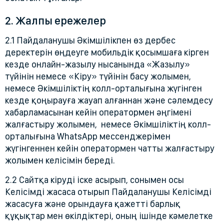
2. Жалпы ережелер
2.1 Пайдаланушы Әкімшілікпен өз дербес
деректерін өңдеуге мобильдік қосымшаға кірген
кезде онлайн-жазылу нысанында «Жазылу»
түйінін немесе «Кіру» түйінін басу жолымен,
немесе Әкімшіліктің колл-орталығына жүгінген
кезде қоңырауға жауап алғаннан және сәлемдесу
хабарламасынан кейін оператормен әңгімені
жалғастыру жолымен, немесе Әкімшіліктің колл-
орталығына WhatsApp мессенджерімен
жүгінгеннен кейін оператормен чатты жалғастыру
жолымен келісімін береді.
2.2 Сайтқа кіруді іске асырып, сонымен осы
Келісімді жасаса отырып Пайдаланушы Келісімді
жасасуға және орындауға қажетті барлық
құқықтар мен өкілдіктері, оның ішінде кәмелетке