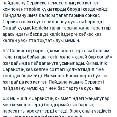
пайдалану Сервиске немесе оның кез келген
компоненттеріне құқытарды беруді көздемейді.
Пайдаланушыға Келісім талаптарына сәйкес
Сервисті шектеулі пайдалану құқығы беріледі.
Ондай құқық Келісім талаптарына және тараптар
арасындағы басқа да келісімдерге сәйкес кез
келген уақытта тоқтатылуы мүмкін.
5.2 Сервистің барлық компоненттері осы Келісім
талаптары бойынша тегін және «қалай бар солай»
жағдайында пайдалануға ұсынылады. Әкімшілік
Сервистің кез келген сәттегі қолжетімділігіне
кепілдік бермейді. Әкімшілік Ережелерді бұзған
жағдайда кез келген Пайдаланушыға Сервисті
пайдалану мүмкіндігінен бас тартуға құқылы.
5.3 Әкімшілік Сервистің қызметіндегі жаңылулар
мен кемшіліктерді болдырмайтын барлық
парасатты әрекеттерді етеді, бірақ оның үздіксіз