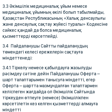
3.3 Әкімшілік медициналық ұйым немесе
медициналық ұйымның өкілі болып табылмайды,
Қазақстан Республикасының «Халық денсаулығы
және денсаулық сақтау жүйесі туралы» Кодексіне
сәйкес қандай да болса медициналық
қызметтерді көрсетпейді.
3.4 Пайдаланушы Сайтты пайдаланудың
төмендегі келесі ережелерін сақтауға
міндеттенеді:
3.4.1 Тіркелу немесе қабылдауға жазылуды
рәсімдеу сәтіне дейін Пайдаланушы Оферта –
шарт талаптарымен танысуға міндетті, егер
Оферта – шартта мазмұндалған талаптармен
келіспеген жағдайда ол Әкімшілік Сайтында
тіркеуден өтпеуге (немесе) Әкімшілікпен
көрсетілетін кез келген қызметтерді алмауға
міндетті