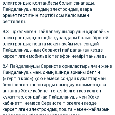
электрондық қолтаңбасы болып саналады.
Пайдаланушылардың электрондық өзара
әрекеттестігінің тәртібі осы Келісіммен
реттеледі.
8.3 Тіркелмеген Пайдаланушылар үшін қарапайым
электрондық қолтаңба құралдары болып бірегей
электрондық пошта мекен-жайы мен сондай
Пайдаланушының Сервисті пайдаланған кезде
көрсетілген мобильдік телефон нөмірі танылады.
8.4 Пайдаланушы Сервисте орналастырылған және
Пайдаланушымен, оның ішінде арнайы белгіні
(«түртіп қою») қою немесе сондай құжаттармен
белгіленген талаптарды орындау жолымен қоса
алғанда Жеке кабинетте келісілген кез келген
құжаттар, сондай-ақ Пайдаланушымен Жеке
кабинетті немесе Сервисте тіркелген кезде
көрсетілген электрондық пошта мекен-жайларын