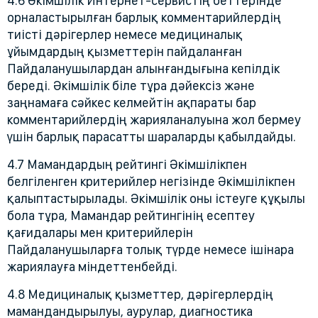
4.6 Әкімшілік Интернет-сервистің беттерінде
орналастырылған барлық комментарийлердің
тиісті дәрігерлер немесе медициналық
ұйымдардың қызметтерін пайдаланған
Пайдаланушылардан алынғандығына кепілдік
береді. Әкімшілік біле тұра дәйексіз және
заңнамаға сәйкес келмейтін ақпараты бар
комментарийлердің жарияланалуына жол бермеу
үшін барлық парасатты шараларды қабылдайды.
4.7 Мамандардың рейтингі Әкімшілікпен
белгіленген критерийлер негізінде Әкімшілікпен
қалыптастырылады. Әкімшілік оны істеуге құқылы
бола тұра, Мамандар рейтингінің есептеу
қағидалары мен критерийлерін
Пайдаланушыларға толық түрде немесе ішінара
жариялауға міндеттенбейді.
4.8 Медициналық қызметтер, дәрігерлердің
мамандандырылуы, аурулар, диагностика