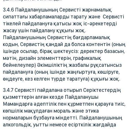
3.4.6 Пайдаланушының Сервисті жарнамалық
сипаттағы хабарламаларды тарату және Сервисті
тікелей пайдалануға қатысы жоқ іс-әрекетерді
жасау үшін пайдалану құқығы жоқ.
Пайдаланушының Сервистің бағдарламалық
кодын, Сервистің қандай да болса контентін (оның
ішінде осылар, бірақ шектеусіз: деректер базасын,
мәтін, дизайн элементтерін, графикалық
бейнелеулер) Әкімшіліктің жазбалы рұқсатынсыз
пайдалануға (оның ішінде жаңғыртуға, көшіруге,
өңдеуге, кез келген түрде таратуға) құқығы жоқ.
3.4.7 Сервисті пайдалана отырып Серіктестердің
қызметтерін алған кезде Пайдаланушы
Мамандарға әдептілік пен құрметпен қарауға тиіс,
көпшілік мақұлдаған мораль және этика
нормаларын бұзбауға міндетті. Пайдаланушының
алкогольдік, уытты немесе есірткілік жағдайда