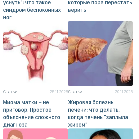
уснуть": что такое
которые пора перестать
синдром беспокойных
верить
ног
Статьи
25.11.2025
Статьи
20.11.2025
Миома матки − не
Жировая болезнь
приговор. Простое
печени: что делать,
объяснение сложного
когда печень "заплыла
диагноза
жиром"