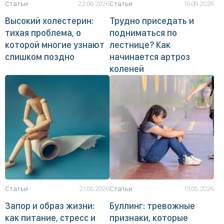
Статьи
22.06.2026
Статьи
15.06.2026
Высокий холестерин:
Трудно приседать и
тихая проблема, о
подниматься по
которой многие узнают
лестнице? Как
слишком поздно
начинается артроз
коленей
Статьи
21.05.2026
Статьи
13.05.2026
Запор и образ жизни:
Буллинг: тревожные
как питание, стресс и
признаки, которые