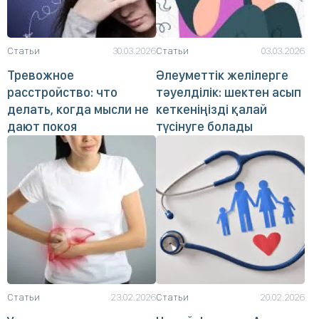
Статьи
30.03.2026
Статьи
03.03.2026
Тревожное
Әлеуметтік желілерге
расстройство: что
тәуелділік: шектен асып
делать, когда мысли не
кеткеніңізді қалай
дают покоя
түсінуге болады
Статьи
23.02.2026
Статьи
20.02.2026