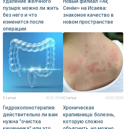
Удаление желчного
Новый филиал «Ақ
пузыря: можно ли жить
Сенім» на Исаева:
без него и что
знакомое качество в
изменится после
новом пространстве
операции
Статьи
10.02.2026
Статьи
03.02.2026
Гидроколонотерапия:
Хроническая
действительно ли вам
крапивница: болезнь,
нужна "очистка
которую сложно
кишечника" или это
объяснить, но можно