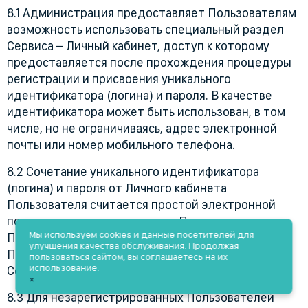
8.1 Администрация предоставляет Пользователям
возможность использовать специальный раздел
Сервиса – Личный кабинет, доступ к которому
предоставляется после прохождения процедуры
регистрации и присвоения уникального
идентификатора (логина) и пароля. В качестве
идентификатора может быть использован, в том
числе, но не ограничиваясь, адрес электронной
почты или номер мобильного телефона.
8.2 Сочетание уникального идентификатора
(логина) и пароля от Личного кабинета
Пользователя считается простой электронной
подписью соответствующего Пользователя.
Мы используем cookies и данные посетителей для
Порядок электронного взаимодействия
улучшения качества обслуживания. Продолжая
Пользователей определяется данным
пользоваться сайтом, вы соглашаетесь на их
использование.
Соглашением.
×
8.3 Для незарегистрированных Пользователей