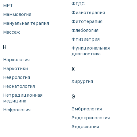
ФГДС
МРТ
Физиотерапия
Маммология
Фитотерапия
Мануальная терапия
Флебология
Массаж
Фтизиатрия
Н
Функциональная
диагностика
Наркология
Наркотики
Х
Неврология
Хирургия
Неонатология
Нетрадиционная
Э
медицина
Эмбриология
Нефрология
Эндокринология
Эндоскопия