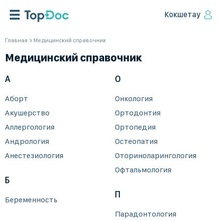
Кокшетау
Главная
Медицинский справочник
Медицинский справочник
А
О
Аборт
Онкология
Акушерство
Ортодонтия
Аллергология
Ортопедия
Андрология
Остеопатия
Анестезиология
Оториноларингология
Офтальмология
Б
П
Беременность
Парадонтология