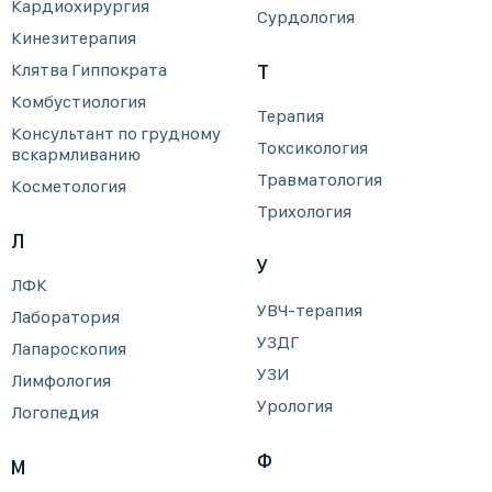
Кардиохирургия
Сурдология
Кинезитерапия
Клятва Гиппократа
Т
Комбустиология
Терапия
Консультант по грудному
Токсикология
вскармливанию
Травматология
Косметология
Трихология
Л
У
ЛФК
УВЧ-терапия
Лаборатория
УЗДГ
Лапароскопия
УЗИ
Лимфология
Урология
Логопедия
Ф
М