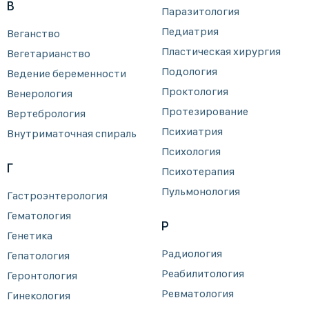
В
Паразитология
Педиатрия
Веганство
Пластическая хирургия
Вегетарианство
Подология
Ведение беременности
Проктология
Венерология
Протезирование
Вертебрология
Психиатрия
Внутриматочная спираль
Психология
Г
Психотерапия
Пульмонология
Гастроэнтерология
Гематология
Р
Генетика
Радиология
Гепатология
Реабилитология
Геронтология
Ревматология
Гинекология