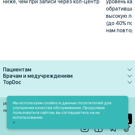
ниже, чем при записи через кол-центр
уровень ка
обративших
высокую лоя
(до 40% по
нам повтор
Пациентам
Врачам и медучреждениям
Врачи
TopDoc
Преимущества
Клиники
О сервисе
Тарифные планы
Лаборатории
Контакты
Мы используем cookies и данные посетителей для
Использование материалов разрешено только при
Медучреждениям
улучшения качества обслуживания. Продолжая
Услуги
Помощь
наличии активной ссылки на источник
пользоваться сайтом, вы соглашаетесь на их
Врачам
использование.
Блог
×
Личный кабинет
Пн-Пт: 9.00-18.00
Акции и скидки