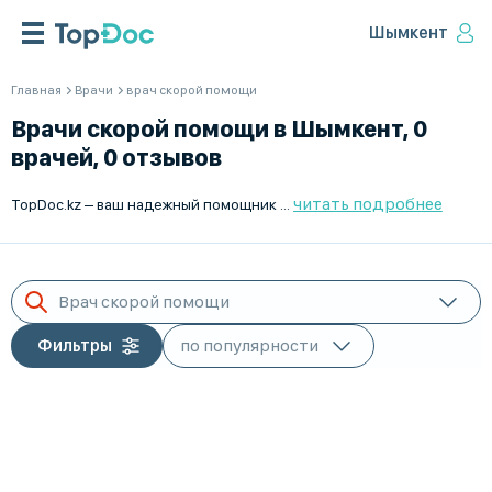
Шымкент
Главная
Врачи
врач скорой помощи
Врачи скорой помощи в Шымкент, 0
врачей, 0 отзывов
читать подробнее
TopDoc.kz – ваш надежный помощник в поиске врачей скорой помощи в Шымкент. Наша платформа предлагает подбор квалифицированных специалистов, готовых оказать экстренную медицинскую помощь. Мы заботимся о вашем здоровье и безопасности, предоставляя доступ к рейтингу лучших врачей Шымкент. Наш сервис удобен и прост в использовании, вы легко найдете врача скорой помощи, который соответствует вашим требованиям. Доверяйте профессионалам своего дела, ведь вовремя оказанная помощь может спасти жизнь. TopDoc.kz всегда на страже вашего здоровья. Обращайтесь к нам при первых признаках недомогания, чтобы получить необходимую медицинскую поддержку от лучших профессионалов.
Врач скорой помощи
Фильтры