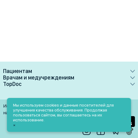
Пациентам
Врачам и медучреждениям
Врачи
TopDoc
Преимущества
Клиники
О сервисе
Тарифные планы
Лаборатории
Контакты
Мы используем cookies и данные посетителей для
Использование материалов разрешено только при
Медучреждениям
улучшения качества обслуживания. Продолжая
Услуги
Помощь
наличии активной ссылки на источник
пользоваться сайтом, вы соглашаетесь на их
Врачам
использование.
Блог
×
Личный кабинет
Пн-Пт: 9.00-18.00
Акции и скидки