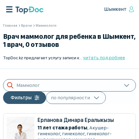
Шымкент
Главная
Врачи
Маммологи
Врач маммолог для ребенка в Шымкент,
1 врач, 0 отзывов
читать подробнее
TopDoc.kz предлагает услугу записи к маммологу для детей в Шымкент. Наши специалисты имеют многолетний опыт работы и высокий уровень квалификации. Вы можете записаться на прием через онлайн-сервис в любое удобное для вас время. Индивидуальный подход к каждому пациенту и доступные цены – наш приоритет. Заботьтесь о здоровье своих детей вместе с TopDoc.kz!
Маммолог
Фильтры
Ерланова Динара Ералыкызы
11 лет стажа работы
,
Акушер-
гинеколог
,
гинеколог
,
гинеколог-