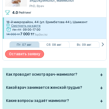
эндокринолог
,
маммолог
PhD
,
Врач
4.0
Рейтинг
18-й микрорайон, 44 (ул. Еримбетова 44 ), Шымкент
Смотреть на карте
пн-пт: 09:00-17:00
7 000 тг
14 000 тг
TopDoc.kz
Пт. 07 авг.
Сб. 08 авг.
Вс. 09 авг.
Оставить заявку
Как проводит осмотр врач-маммолог?
Осмотр у маммолога проходит в несколько этапов:
Какой врач занимается женской грудью?
Опрос: врач уточняет жалобы, наличие болей,
Женской грудью занимается
маммолог
— врач,
выделений, изменения формы груди, семейный
Какие вопросы задаёт маммолог?
который диагностирует и лечит заболевания
анамнез.
молочных желез. Также при необходимости в