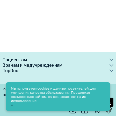
Пациентам
Врачам и медучреждениям
Врачи
TopDoc
Преимущества
Клиники
О сервисе
Тарифные планы
Лаборатории
Контакты
Мы используем cookies и данные посетителей для
Использование материалов разрешено только при
Медучреждениям
улучшения качества обслуживания. Продолжая
Услуги
Помощь
наличии активной ссылки на источник
пользоваться сайтом, вы соглашаетесь на их
Врачам
использование.
Блог
×
Личный кабинет
Пн-Пт: 9.00-18.00
Акции и скидки