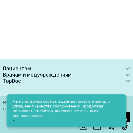
Пациентам
Врачам и медучреждениям
Врачи
TopDoc
Преимущества
Клиники
О сервисе
Тарифные планы
Лаборатории
Контакты
Мы используем cookies и данные посетителей для
Использование материалов разрешено только при
Медучреждениям
улучшения качества обслуживания. Продолжая
Услуги
Помощь
наличии активной ссылки на источник
пользоваться сайтом, вы соглашаетесь на их
Врачам
использование.
Блог
×
Личный кабинет
Пн-Пт: 9.00-18.00
Акции и скидки