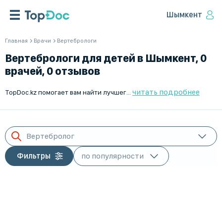
Шымкент
Главная
Врачи
Вертебрологи
Вертебрологи для детей в Шымкент, 0
врачей, 0 отзывов
читать подробнее
TopDoc.kz помогает вам найти лучшего вертебролога для ребенка в Шымкент. Наши специалисты проходят тщательный отбор, чтобы обеспечивать высокое качество лечения. Вы можете удобно записаться на прием онлайн и получить профессиональную консультацию. Рабочие часы врачей: Пн-Пт - 9:00-18:00, Сб-Вс - выходные. Мы стремимся предоставить вам лучший выбор специалистов для вашего здоровья. Доверьтесь TopDoc.kz - ваш надежный помощник в выборе вертебролога.
Вертебролог
Фильтры