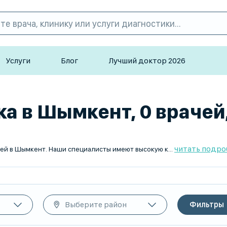
Услуги
Блог
Лучший доктор 2026
а в Шымкент, 0 врачей
читать подро
На сайте TopDoc.kz вы найдете лучших цитологов для детей в Шымкент. Наши специалисты имеют высокую квалификацию и большой опыт работы с детьми. Запишитесь на прием к врачу цитологу в удобное для вас время и получите качественное медицинское обслуживание. Мы поможем вам подобрать лучшего врача для вашего ребенка.
Выберите район
Фильтры