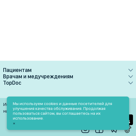
Пациентам
Врачам и медучреждениям
Врачи
TopDoc
Преимущества
Клиники
О сервисе
Тарифные планы
Лаборатории
Контакты
Мы используем cookies и данные посетителей для
Использование материалов разрешено только при
Медучреждениям
улучшения качества обслуживания. Продолжая
Услуги
Помощь
наличии активной ссылки на источник
пользоваться сайтом, вы соглашаетесь на их
Врачам
использование.
Блог
×
Личный кабинет
Пн-Пт: 9.00-18.00
Акции и скидки