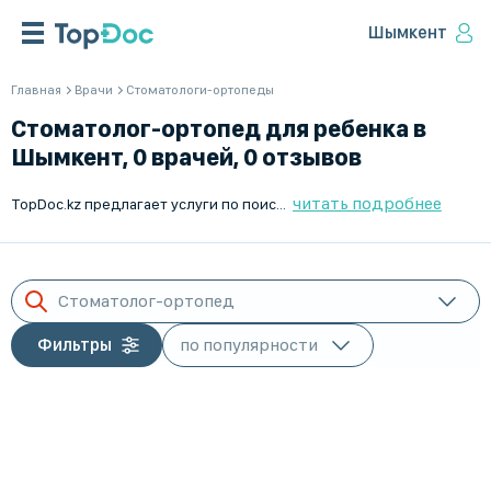
Шымкент
Главная
Врачи
Стоматологи-ортопеды
Стоматолог-ортопед для ребенка в
Шымкент, 0 врачей, 0 отзывов
читать подробнее
TopDoc.kz предлагает услуги по поиску и подбору лучших детских стоматологов-ортопедов в Шымкент. Наши квалифицированные врачи имеют большой опыт работы и готовы помочь вашему ребёнку. Удобный поиск и запись на приём сделают процесс максимально комфортным для вас. Записаться на консультацию можно онлайн в любое удобное для вас время. Мы заботимся о здоровье ваших детей и предлагаем только лучших специалистов для их лечения. Выберите лучшего врача через TopDoc.kz.
Стоматолог-ортопед
Фильтры