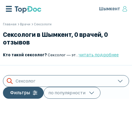
Шымкент
Главная
Врачи
Сексологи
Сексологи в Шымкент, 0 врачей, 0
отзывов
читать подробнее
Кто такой сексолог?
Сексолог — это врач, который занимается изучением и коррекцией сексуального здоровья, проблем интимной жизни и сексуальных дисфункций. Он помогает пациентам разобраться в вопросах сексуального влечения, гармонизации половых отношений и психологических аспектов сексуальности.
Сексолог
Фильтры