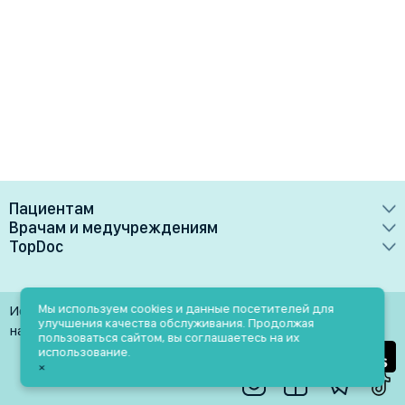
Пациентам
Врачам и медучреждениям
Врачи
TopDoc
Преимущества
Клиники
О сервисе
Тарифные планы
Лаборатории
Контакты
Мы используем cookies и данные посетителей для
Использование материалов разрешено только при
Медучреждениям
улучшения качества обслуживания. Продолжая
Услуги
Помощь
наличии активной ссылки на источник
пользоваться сайтом, вы соглашаетесь на их
Врачам
использование.
Блог
×
Личный кабинет
Пн-Пт: 9.00-18.00
Акции и скидки