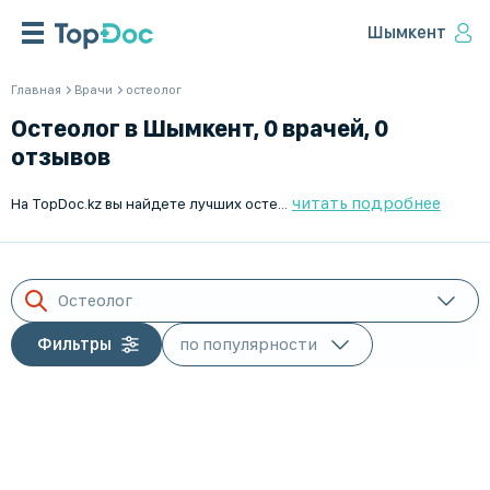
Шымкент
Главная
Врачи
остеолог
Остеолог в Шымкент, 0 врачей, 0
отзывов
читать подробнее
На TopDoc.kz вы найдете лучших остеологов для детей в Шымкент. Наши врачи работают Пн-Пт и готовы помочь вашему ребенку. Удобный поиск и запись на прием онлайн. Найдите квалифицированного специалиста, который обеспечит вашему ребенку профессиональное лечение и уход. TopDoc.kz - ваш надежный помощник в поиске лучших врачей в Шымкент.
Остеолог
Фильтры