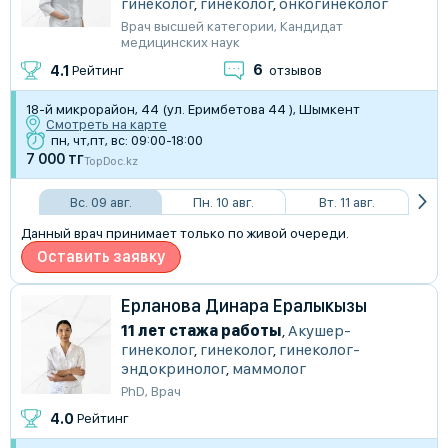
гинеколог
,
гинеколог
,
онкогинеколог
Врач высшей категории
,
Кандидат
медицинских наук
6
4.1
Рейтинг
отзывов
18-й микрорайон, 44 (ул. Еримбетова 44 ), Шымкент
Смотреть на карте
пн, чт,пт, вс: 09:00-18:00
7 000 тг
TopDoc.kz
Вс. 09 авг.
Пн. 10 авг.
Вт. 11 авг.
Данный врач принимает только по живой очереди.
Оставить заявку
Ерланова Динара Ералыкызы
11 лет стажа работы
,
Акушер-
гинеколог
,
гинеколог
,
гинеколог-
эндокринолог
,
маммолог
PhD
,
Врач
4.0
Рейтинг