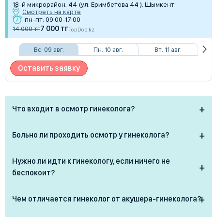
18-й микрорайон, 44 (ул. Еримбетова 44 ), Шымкент
Смотреть на карте
пн-пт: 09:00-17:00
7 000 тг
14 000 тг
TopDoc.kz
Вс. 09 авг.
Пн. 10 авг.
Вт. 11 авг.
Оставить заявку
Что входит в осмотр гинеколога?
Беседа и сбор жалоб;
Больно ли проходить осмотр у гинеколога?
Осмотр на кресле;
Осмотр может быть неприятным, но не должен
Нужно ли идти к гинекологу, если ничего не
вызывать боли. Врач использует деликатный подход
Взятие мазков (на флору, цитологию, инфекции);
беспокоит?
и подбирает инструменты с учётом возраста и
состояния пациентки.
УЗИ органов малого таза (при необходимости);
Да! Женщинам рекомендуется профилактический
Чем отличается гинеколог от акушера-гинеколога?
осмотр 1 раз в год, даже при отсутствии жалоб. Это
Назначение анализов и дальнейшего плана
важно для раннего выявления воспалений, инфекций,